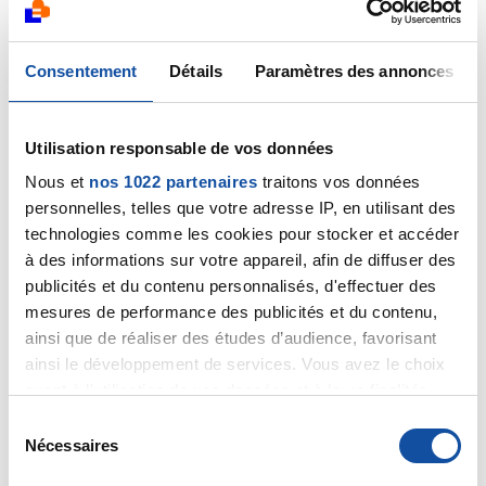
Bonjour Docteur
Je suis en train de lire votre commentaire et Je
Consentement
Détails
Paramètres des annonces
m’aperçois que vous êtes surpris par ce taux
mais j’avoue que moi-même ça fait maintenant
plus d’un an que je fais contrôler régulièrement
Utilisation responsable de vos données
tous les trois mois mon taux de PSA après 35
Séances de radiothérapies et je suis également
Nous et
nos 1022 partenaires
traitons vos données
à 0,02 depuis un an après la fin des séances .
personnelles, telles que votre adresse IP, en utilisant des
technologies comme les cookies pour stocker et accéder
à des informations sur votre appareil, afin de diffuser des
publicités et du contenu personnalisés, d'effectuer des
Qu’en pensez-vous ?
mesures de performance des publicités et du contenu,
Cordialement cordialement
ainsi que de réaliser des études d’audience, favorisant
ainsi le développement de services. Vous avez le choix
quant à l'utilisation de vos données et à leurs finalités.
Vous pouvez modifier ou retirer votre consentement à
S
Citer
tout moment en consultant la Déclaration relative aux
Nécessaires
é
cookies ou en cliquant sur l'icône de confidentialité.
l