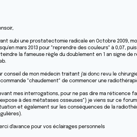
nsoir,
yant subi une prostatectomie radicale en Octobre 2009, mo
squ'en mars 2013 pour "reprendre des couleurs" à 0,07, puis 0
tteindre la fameuse règle du doublement en 1 an signe de r
eb.
r conseil de mon médecin traitant j'ai donc revu le chirurg
ecommande "chaudement" de commencer une radiothérapie 
evant mes interrogations, pour ne pas dire ma réticence fa
'expose à des métatases osseuses") je viens sur ce forum 
ituation et également sur les conséquences de la radiothé
gulières).
erci d'avance pour vos éclairages personnels