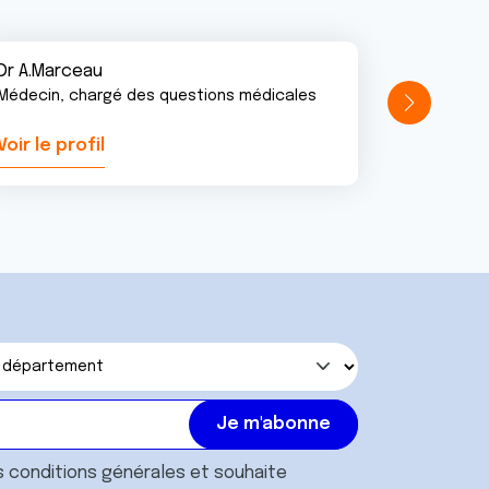
Dr A.Marceau
Médecin, chargé des questions médicales
Voir le profil
Voir le pr
s
conditions générales
et souhaite