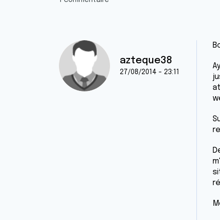
1 commentaire
Bo
azteque38
A
27/08/2014 - 23:11
ju
a
w
Su
r
D
m
s
ré
M