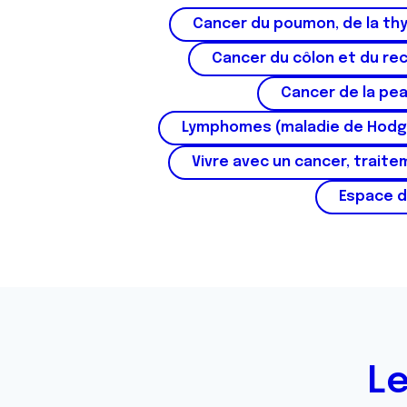
e
Cancer du poumon, de la thy
n
Cancer du côlon et du re
t
e
Cancer de la pe
m
e
Lymphomes (maladie de Hodg
n
Vivre avec un cancer, traite
t
Espace d
Le