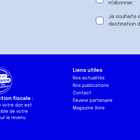
m'abonner.
Je souhaite é
destination 
Liens utiles
Nos actualités
Nos publications
Contact
ion fiscale :
Devenir partenaire
e votre don est
Magazine Vivre
ible de votre
ur le revenu