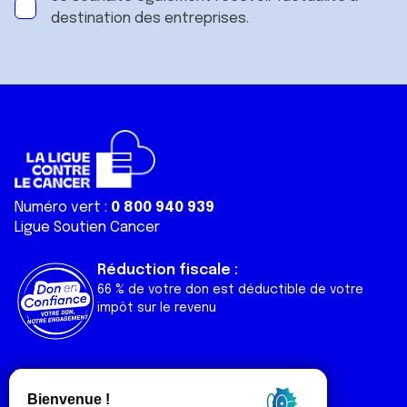
destination des entreprises.
Numéro vert :
0 800 940 939
Ligue Soutien Cancer
Réduction fiscale :
66 % de votre don est déductible de votre
impôt sur le revenu
Liens utiles
Espaces
Nos actualités
Forum