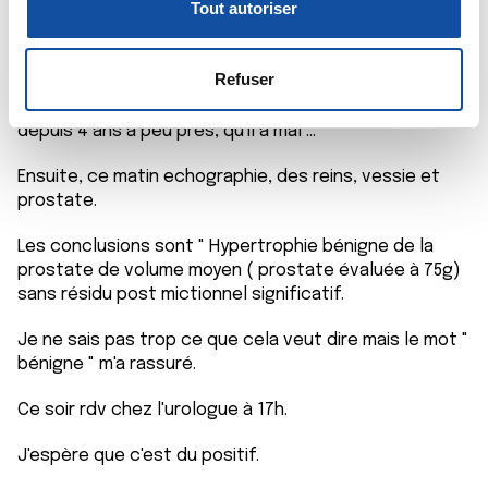
Tout autoriser
docteur avant qu'il n'aille à la retraite....
n
la
section « Détails »
. Vous pouvez modifier ou retirer
s
votre consentement à tout moment à partir de la
Rien depuis.
e
déclaration sur les cookies.
Refuser
n
Papa me dit qu'il sens que quelque chose ne va pas
t
Les cookies nous permettent de personnaliser le contenu
depuis 4 ans à peu près, qu'il a mal ...
e
et les annonces, d'offrir des fonctionnalités relatives aux
Ensuite, ce matin echographie, des reins, vessie et
m
médias sociaux et d'analyser notre trafic. Nous
prostate.
e
partageons également des informations sur l'utilisation de
n
notre site avec nos partenaires de médias sociaux, de
Les conclusions sont " Hypertrophie bénigne de la
t
publicité et d'analyse, qui peuvent combiner celles-ci
prostate de volume moyen ( prostate évaluée à 75g)
avec d'autres informations que vous leur avez fournies
sans résidu post mictionnel significatif.
ou qu'ils ont collectées lors de votre utilisation de leurs
services.
Je ne sais pas trop ce que cela veut dire mais le mot "
bénigne " m'a rassuré.
Ce soir rdv chez l'urologue à 17h.
J'espère que c'est du positif.