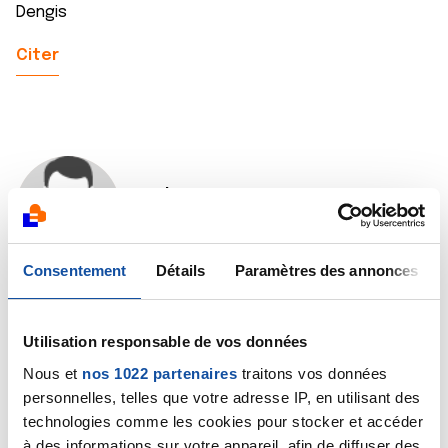
Dengis
Citer
Sebr
14/12/2020 - 16:22
Consentement
Détails
Paramètres des annonces
Bonjour Dengis,
Utilisation responsable de vos données
Merci pour votre message.
Nous et
nos 1022 partenaires
traitons vos données
On sait que malheureusement, l'homonothérapie ne
personnelles, telles que votre adresse IP, en utilisant des
dure qu'un temps, le cancer devient toujours
technologies comme les cookies pour stocker et accéder
hormono-résistant (parfois 3 mois, parfois 5 ans,
à des informations sur votre appareil, afin de diffuser des