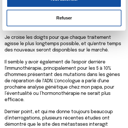
latitude-cancer-prostate
).
n
la
section « Détails »
. Vous pouvez modifier ou retirer
Il y a également l'étude GETUG 12 qui teste
s
votre consentement à tout moment à partir de la
l’association de l’abiratérone à l’hormonothérapie et
e
déclaration sur les cookies.
Refuser
la chimiothérapie. Les premiers résultats sont
n
attendus à partir de 2020.
t
Les cookies nous permettent de personnaliser le contenu
e
Je croise les doigts pour que chaque traitement
et les annonces, d'offrir des fonctionnalités relatives aux
agisse le plus longtemps possible, et qu'entre temps
m
médias sociaux et d'analyser notre trafic. Nous
des nouveaux seront disponibles sur le marché.
e
partageons également des informations sur l'utilisation de
n
notre site avec nos partenaires de médias sociaux, de
Il semble y avoir également de l'espoir derrière
t
publicité et d'analyse, qui peuvent combiner celles-ci
l'immunothérapie, principalement pour les 5 à 10%
avec d'autres informations que vous leur avez fournies
d'hommes présentant des mutations dans les gènes
ou qu'ils ont collectées lors de votre utilisation de leurs
de réparation de l'ADN. L'oncologue a parlé d'une
services.
prochaine analyse génétique chez mon papa, pour
l’éventualité ou l’hormonothérapie ne serait plus
efficace.
Dernier point, et qui me donne toujours beaucoup
d’interrogations, plusieurs récentes études ont
démontré que le site des métastases interagit