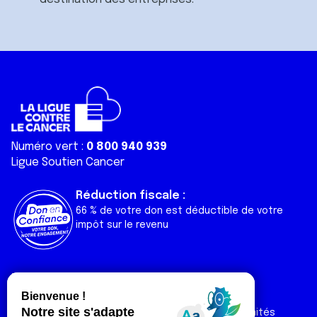
Numéro vert :
0 800 940 939
Ligue Soutien Cancer
Réduction fiscale :
66 % de votre don est déductible de votre
impôt sur le revenu
Liens utiles
Espaces
Nos actualités
Forum
Nos publications
Espace Ligue & comités