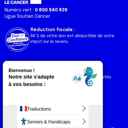
Numéro vert :
0 800 940 939
Ligue Soutien Cancer
Réduction fiscale :
66 % de votre don est déductible de votre
impôt sur le revenu
Liens utiles
Espaces
Nos actualités
Forum
Nos publications
Espace Ligue & comités
Contact
Espace chercheur
Devenir partenaire
Espace presse
Magazine Vivre
Intranet
Réseaux sociaux