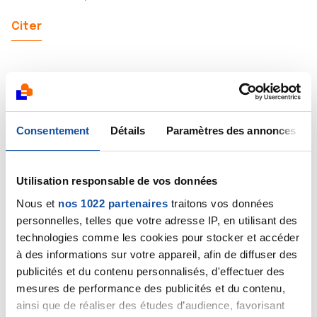
Citer
stefan1412
Consentement
Détails
Paramètres des annonces
10/11/2025 - 18:17
Utilisation responsable de vos données
Nous et
nos 1022 partenaires
traitons vos données
Bonjour , j’ai 48 ans. J’ai fait une première prise de sang
personnelles, telles que votre adresse IP, en utilisant des
avec un psa total de 10,7. Une seconde un mois après
technologies comme les cookies pour stocker et accéder
avec un psa de 10,2 mais cette fois avec mesure des
à des informations sur votre appareil, afin de diffuser des
psa libre de 2,58 soit un rapport de 25,3%. Donc le total
m’inquiète mais le rapport me rassure. Pourriez votre
publicités et du contenu personnalisés, d'effectuer des
m’aider a comprendre.merci
mesures de performance des publicités et du contenu,
ainsi que de réaliser des études d’audience, favorisant
Citer