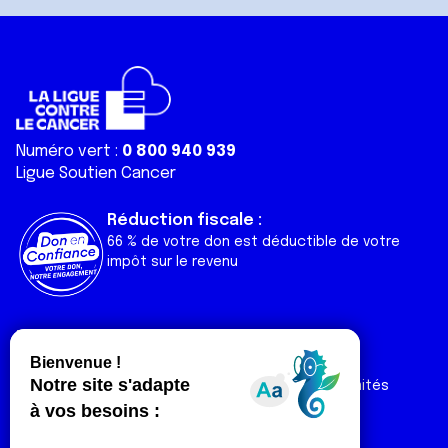
Numéro vert :
0 800 940 939
Ligue Soutien Cancer
Réduction fiscale :
66 % de votre don est déductible de votre
impôt sur le revenu
Liens utiles
Espaces
Nos actualités
Forum
Nos publications
Espace Ligue & comités
Contact
Espace chercheur
Devenir partenaire
Espace presse