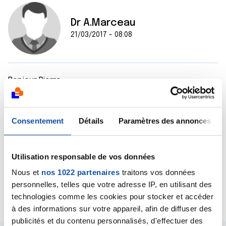
Dr A.Marceau
21/03/2017 - 08:08
Bonjour Pierre,
Le radiologue (et/ou le médecin qui vous suit) devrait
être en mesure de vous répondre, ce qui n'est pas
mon cas car je ne connais ni les aspects radiologiques
Consentement
Détails
Paramètres des annonces
de cette image ni le contexte médical dans lequel elle
a été découverte, ni le diagnostic porté lors de sa
découverte.
Utilisation responsable de vos données
Bien cordialement
Dr A.Marceau
Nous et
nos 1022 partenaires
traitons vos données
personnelles, telles que votre adresse IP, en utilisant des
Citer
technologies comme les cookies pour stocker et accéder
à des informations sur votre appareil, afin de diffuser des
publicités et du contenu personnalisés, d'effectuer des