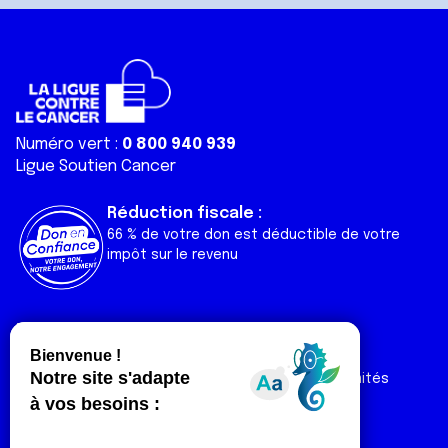
Numéro vert :
0 800 940 939
Ligue Soutien Cancer
Réduction fiscale :
66 % de votre don est déductible de votre
impôt sur le revenu
Liens utiles
Espaces
Nos actualités
Forum
Nos publications
Espace Ligue & comités
Contact
Espace chercheur
Devenir partenaire
Espace presse