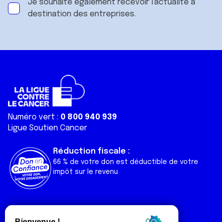
Je souhaite également recevoir l'actualité à
destination des entreprises.
Numéro vert :
0 800 940 939
Ligue Soutien Cancer
Réduction fiscale :
66 % de votre don est déductible de votre
impôt sur le revenu
Liens utiles
Espaces
Nos actualités
Forum