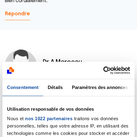
Bien cordialement.
Répondre
Dr A.Marceau
14/08/2015 - 07:55
Consentement
Détails
Paramètres des annonces
Bonjour,
Oui, très probablement. Mais seule l'équipe médicale
Utilisation responsable de vos données
qui a pris votre mère en charge est capable de
répondre formellement à une telle question.
Nous et
nos 1022 partenaires
traitons vos données
Bien cordialement
personnelles, telles que votre adresse IP, en utilisant des
Dr A.Marceau
technologies comme les cookies pour stocker et accéder