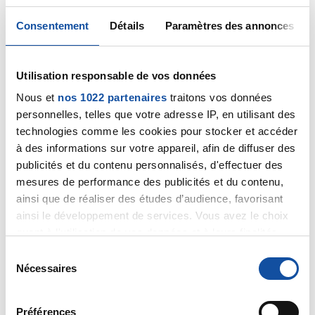
10/10/2021 - 10:22
Consentement
Détails
Paramètres des annonces
Utilisation responsable de vos données
Bonjour,
Les temps d'accès un examen par IRM sont très
Nous et
nos 1022 partenaires
traitons vos données
variables d'un endroit à un autre. Demandez conseil à
personnelles, telles que votre adresse IP, en utilisant des
votre médecin traitant, peut-être pourra-t-il vous
technologies comme les cookies pour stocker et accéder
suggérer un autre centre d'imagerie médicale ayant
à des informations sur votre appareil, afin de diffuser des
des délais inférieurs.
publicités et du contenu personnalisés, d'effectuer des
En attendant, ne naviguez pas sur Internet car cela ne
mesures de performance des publicités et du contenu,
vous aidera pas, dites-vous que si l'échographie avait
ainsi que de réaliser des études d’audience, favorisant
particulièrement inquiété le médecin l'ayant réalisée, il
ainsi le développement de services. Vous avez le choix
aurait pris lui-même les choses en main afin de vous
quant à l'utilisation de vos données et à leurs finalités.
obtenir un RV d'IRM dans les délais les plus brefs.
Vous pouvez modifier ou retirer votre consentement à
Bien cordialement
S
Dr A.Marceau
tout moment en consultant la Déclaration relative aux
Nécessaires
é
cookies ou en cliquant sur l'icône de confidentialité.
l
Citer
e
Préférences