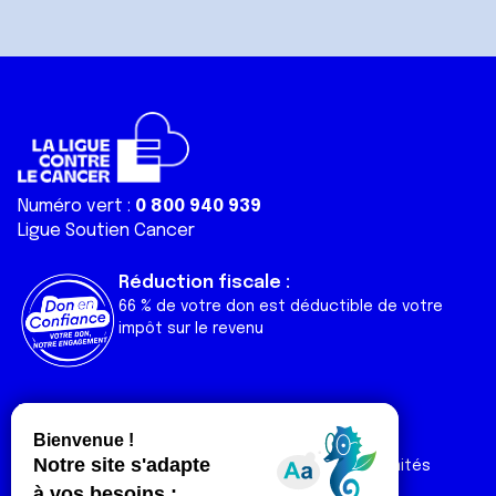
Numéro vert :
0 800 940 939
Ligue Soutien Cancer
Réduction fiscale :
66 % de votre don est déductible de votre
impôt sur le revenu
Liens utiles
Espaces
Nos actualités
Forum
Nos publications
Espace Ligue & comités
Contact
Espace chercheur