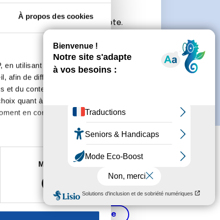
À propos des cookies
connecter ou de créer un compte.
 en utilisant des
, afin de diffuser des
s et du contenu, ainsi que de
oix quant à l'utilisation de
moment en consultant la
es à plusieurs mètres près
Marketing
s spécifiques (empreintes
, reportez-vous à la
section «
claration sur les cookies.
Cancer de la prostate