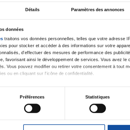
Détails
Paramètres des annonces
ancer une nouvelle discussion vous aurez besoin de vous 
vos données
Se connecter
Créer un nouveau compte
es
traitons vos données personnelles, telles que votre adresse IP,
es pour stocker et accéder à des informations sur votre appareil
sonnalisés, d'effectuer des mesures de performance des publicité
e, favorisant ainsi le développement de services. Vous avez le ch
ités. Vous pouvez modifier ou retirer votre consentement à tout 
es ou en cliquant sur l'icône de confidentialité.
imerions également :
tions sur votre localisation géographique qui peuvent être précis
Préférences
Statistiques
Thématiques
eil en l'analysant activement pour en relever les caractéristique
aitement de vos données personnelles et définir vos préférences
er ou retirer votre consentement à tout moment à partir de la dé
roïde et des voies respiratoires
Cancer du sein