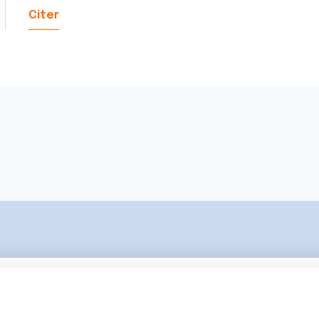
Citer
Ecrire un commentair