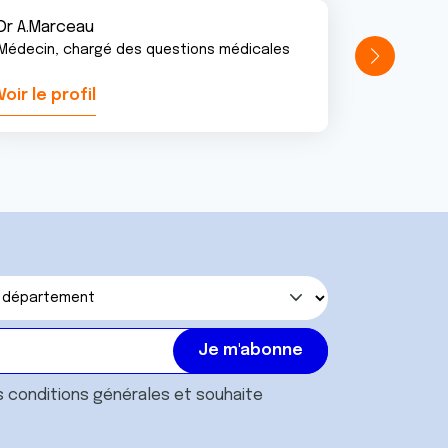
Dr A.Marceau
Médecin, chargé des questions médicales
Voir le profil
Voir le pr
s
conditions générales
et souhaite