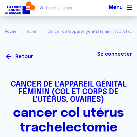
Men
Accueil
Forum
Cancer de l'appareil génital féminin (col et corp
Se connecter
Retour
CANCER DE L'APPAREIL GÉNITAL
FÉMININ (COL ET CORPS DE
L'UTÉRUS, OVAIRES)
cancer col utérus
trachelectomie