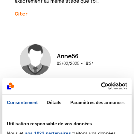
exactement au même stade que toi...
Citer
Anne56
03/02/2025 - 18:34
Oui avec plaisir ! Si on peut s’épauler, et
partager nos expériences, je pense que tout
Consentement
Détails
Paramètres des annonces
est bon à prendre dans ces moments là. 💪🏼
Citer
Utilisation responsable de vos données
Nous et
nos 1022 partenaires
traitons vos données