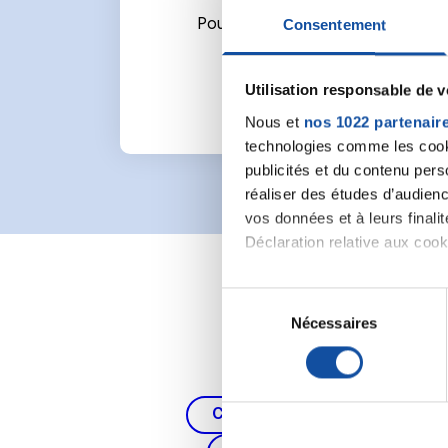
Pour écrire un commentaire ou l
Consentement
Utilisation responsable de 
Nous et
nos 1022 partenair
technologies comme les cooki
publicités et du contenu per
réaliser des études d’audienc
vos données et à leurs final
Déclaration relative aux cooki
Si vous le permettez, nous a
S
Collecter des informa
Nécessaires
é
Identifier votre appar
l
digitales).
e
Pour en savoir plus sur le tr
c
Cancer du poumon, de la thy
Détails »
. Vous pouvez modifi
t
i