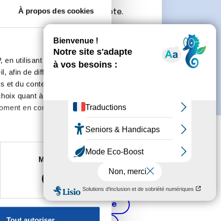
À propos des cookies
connecter ou de créer un compte.
 en utilisant des
, afin de diffuser des
s et du contenu, ainsi que de
oix quant à l'utilisation de
moment en consultant la
es à plusieurs mètres près
Marketing
s spécifiques (empreintes
, reportez-vous à la
section «
Cancer de la prostate
claration sur les cookies.
Tout autoriser