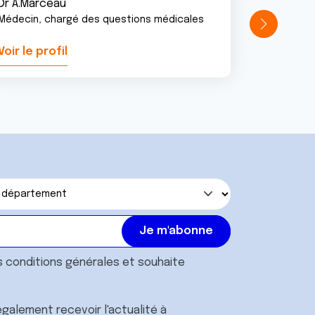
Dr A.Marceau
Médecin, chargé des questions médicales
Voir le profil
Voir le pr
s
conditions générales
et souhaite
galement recevoir l'actualité à