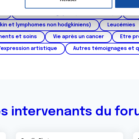
ctum
Cancer de l'appareil génital féminin (col et 
e personnaliser le contenu et les annonces, d'offrir des fonctio
rafic. Nous partageons également des informations sur l'utilisati
au
Cancers urologiques (rein et vessie)
Can
, de publicité et d'analyse, qui peuvent combiner celles-ci avec
kin et lymphomes non hodgkiniens)
Leucémies
ils ont collectées lors de votre utilisation de leurs services.
ments et soins
Vie après un cancer
Etre p
'expression artistique
Autres témoignages et 
s intervenants du fo