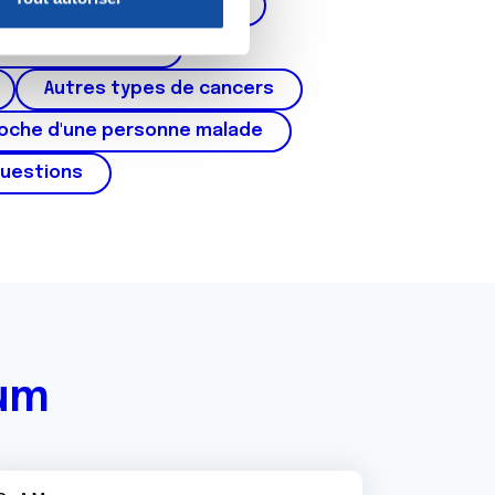
corps de l'utérus, ovaires)
nnalités relatives aux médias
on de notre site avec nos
cer du testicule
 d'autres informations que
Autres types de cancers
roche d'une personne malade
questions
rum