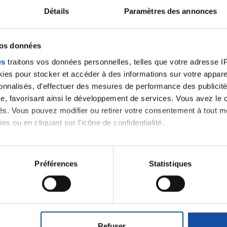
Détails
Paramètres des annonces
ancer une nouvelle discussion vous aurez besoin de vous 
vos données
Se connecter
Créer un nouveau compte
es
traitons vos données personnelles, telles que votre adresse IP,
es pour stocker et accéder à des informations sur votre appareil
sonnalisés, d'effectuer des mesures de performance des publicité
e, favorisant ainsi le développement de services. Vous avez le ch
ités. Vous pouvez modifier ou retirer votre consentement à tout 
es ou en cliquant sur l'icône de confidentialité.
imerions également :
tions sur votre localisation géographique qui peuvent être précis
Préférences
Statistiques
Thématiques
eil en l'analysant activement pour en relever les caractéristique
aitement de vos données personnelles et définir vos préférences
roïde et des voies respiratoires
Cancer du sein
er ou retirer votre consentement à tout moment à partir de la dé
Refuser