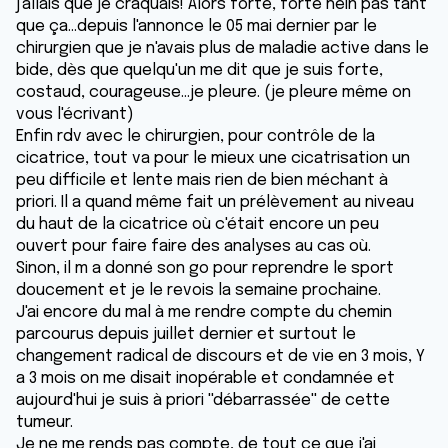
j'allais que je craquais! Alors forte, forte hein pas tant
que ça...depuis l'annonce le 05 mai dernier par le
chirurgien que je n'avais plus de maladie active dans le
bide, dès que quelqu'un me dit que je suis forte,
costaud, courageuse...je pleure. (je pleure même on
vous l'écrivant)
Enfin rdv avec le chirurgien, pour contrôle de la
cicatrice, tout va pour le mieux une cicatrisation un
peu difficile et lente mais rien de bien méchant à
priori. Il a quand même fait un prélèvement au niveau
du haut de la cicatrice où c'était encore un peu
ouvert pour faire faire des analyses au cas où.
Sinon, il m a donné son go pour reprendre le sport
doucement et je le revois la semaine prochaine.
J'ai encore du mal à me rendre compte du chemin
parcourus depuis juillet dernier et surtout le
changement radical de discours et de vie en 3 mois, Y
a 3 mois on me disait inopérable et condamnée et
aujourd'hui je suis à priori ''débarrassée'' de cette
tumeur.
Je ne me rends pas compte, de tout ce que j'ai