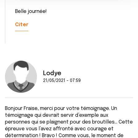
e
partageons également des informations sur l'utilisation de
n
notre site avec nos partenaires de médias sociaux, de
Belle journée!
t
publicité et d'analyse, qui peuvent combiner celles-ci
avec d'autres informations que vous leur avez fournies
Citer
ou qu'ils ont collectées lors de votre utilisation de leurs
services.
Lodye
21/05/2021 - 07:59
Bonjour Fraise, merci pour votre témoignage. Un
témoignage qui devrait servir d’exemple aux
personnes qui se plaignent pour des broutilles... Cette
épreuve vous l’avez affronté avec courage et
détermination ! Bravo ! Comme vous, le moment de