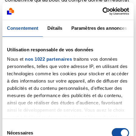
combativité qui au bout du compte donne un résultat
ma fois plutôt encourageant.
après bien sur que vous pouvez craquer,l'enjeu est
quand même de taille,on parle de vie ou de mort c'est
pas rien non plus.
Consentement
Détails
Paramètres des annonces
moi je dis bravo,mais attention ne relâcher pas la
garde fraise,le crabe est malin et il nous attend tous
au tournant et au moindre faux pas il sera là.
Utilisation responsable de vos données
il faut toujours lui montrer a ce p....n de crabe qu'on
Nous et
nos 1022 partenaires
traitons vos données
est là,prêt,et en forme pour lui rentrer dans le lard
personnelles, telles que votre adresse IP, en utilisant des
dès qu'il montre çà tronche.
bonne soirée a vous et savourez cette bonne
technologies comme les cookies pour stocker et accéder
nouvelle çà vaut vraiment le coup.
à des informations sur votre appareil, afin de diffuser des
publicités et du contenu personnalisés, d'effectuer des
Citer
mesures de performance des publicités et du contenu,
ainsi que de réaliser des études d’audience, favorisant
ainsi le développement de services. Vous avez le choix
quant à l'utilisation de vos données et à leurs finalités.
Vous pouvez modifier ou retirer votre consentement à
S
tout moment en consultant la Déclaration relative aux
Nécessaires
é