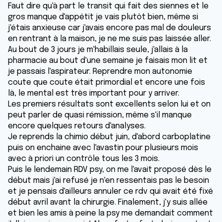
Faut dire qu'à part le transit qui fait des siennes et le
gros manque d'appétit je vais plutôt bien, même si
j'étais anxieuse car j'avais encore pas mal de douleurs
en rentrant à la maison, je ne me suis pas laissée aller.
Au bout de 3 jours je m'habillais seule, j'allais à la
pharmacie au bout d'une semaine je faisais mon lit et
je passais l'aspirateur. Reprendre mon autonomie
coute que coute était primordial et encore une fois
là, le mental est très important pour y arriver.
Les premiers résultats sont excellents selon lui et on
peut parler de quasi rémission, même s'il manque
encore quelques retours d'analyses.
Je reprends la chimio début juin, d'abord carboplatine
puis on enchaine avec l'avastin pour plusieurs mois
avec à priori un contrôle tous les 3 mois.
Puis le lendemain RDV psy, on me l'avait proposé dès le
début mais j'ai refusé je n'en ressentais pas le besoin
et je pensais d'ailleurs annuler ce rdv qui avait été fixé
début avril avant la chirurgie. Finalement, j'y suis allée
et bien les amis à peine la psy me demandait comment