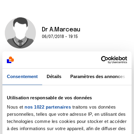
Dr A.Marceau
06/07/2018 - 19:15
Bonjour,
Il m'est impossible de répondre à une telle question,
Consentement
Détails
Paramètres des annonces
une décision de poursuivre le traitement reposant sur
un ensemble de critères, dont les marqueurs
tumoraux. Il n'y a que votre oncologue qui puisse
répondre.
Utilisation responsable de vos données
Bien cordialement
Nous et
nos 1022 partenaires
traitons vos données
Dr A.Marceau
personnelles, telles que votre adresse IP, en utilisant des
technologies comme les cookies pour stocker et accéder
Citer
à des informations sur votre appareil, afin de diffuser des