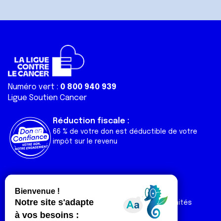
Numéro vert :
0 800 940 939
Ligue Soutien Cancer
Réduction fiscale :
66 % de votre don est déductible de votre
impôt sur le revenu
Liens utiles
Espaces
Nos actualités
Forum
Nos publications
Espace Ligue & comités
Contact
Espace chercheur