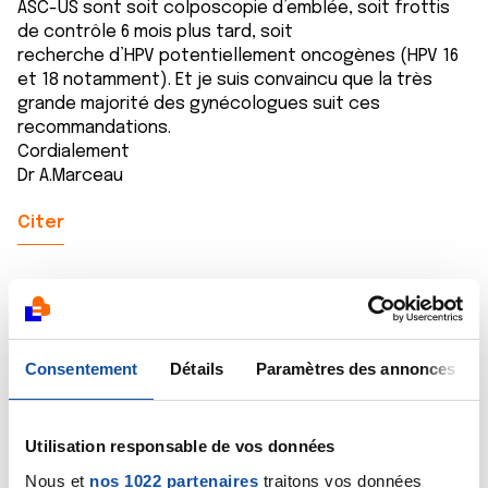
ASC-US sont soit colposcopie d’emblée, soit frottis
de contrôle 6 mois plus tard, soit
recherche d’HPV potentiellement oncogènes (HPV 16
et 18 notamment). Et je suis convaincu que la très
grande majorité des gynécologues suit ces
recommandations.
Cordialement
Dr A.Marceau
Citer
Consentement
Détails
Paramètres des annonces
cerise
20/10/2016 - 18:09
Utilisation responsable de vos données
Nous et
nos 1022 partenaires
traitons vos données