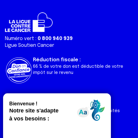
Numéro vert :
0 800 940 939
Ligue Soutien Cancer
Réduction fiscale :
66 % de votre don est déductible de votre
impôt sur le revenu
Liens utiles
Espaces
Nos actualités
Forum
Nos publications
Espace Ligue & comités
Contact
Espace chercheur
Devenir partenaire
Espace presse
Magazine Vivre
Intranet