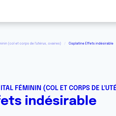
inin (col et corps de l'utérus, ovaires)
Cisplatine Effets indésirable
ITAL FÉMININ (COL ET CORPS DE L'UT
fets indésirable