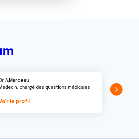
rum
Dr A.Marceau
Médecin, chargé des questions médicales
Voir le profil
Voir le pr