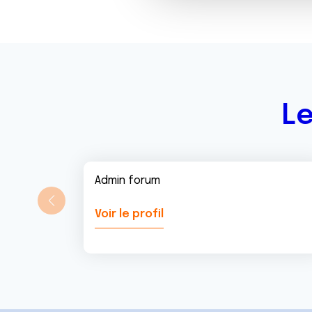
c
o
n
s
e
n
Le
t
e
m
e
n
Admin forum
t
Voir le profil