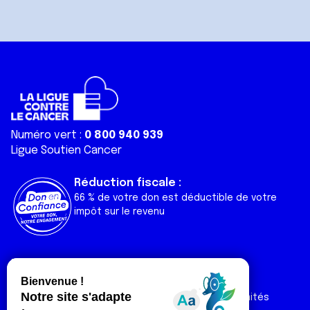
Numéro vert :
0 800 940 939
Ligue Soutien Cancer
Réduction fiscale :
66 % de votre don est déductible de votre
impôt sur le revenu
Liens utiles
Espaces
Nos actualités
Forum
Nos publications
Espace Ligue & comités