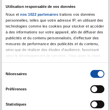
Utilisation responsable de vos données
Nous et
nos 1022 partenaires
traitons vos données
Jessgo
personnelles, telles que votre adresse IP, en utilisant des
29/11/2019 - 09:31
technologies comme les cookies pour stocker et accéder
à des informations sur votre appareil, afin de diffuser des
publicités et du contenu personnalisés, d'effectuer des
Bonjour,
mesures de performance des publicités et du contenu,
ainsi que de réaliser des études d’audience, favorisant
D accord, je vous remercie.
ainsi le développement de services. Vous avez le choix
quant à l'utilisation de vos données et à leurs finalités.
Citer
Vous pouvez modifier ou retirer votre consentement à
S
tout moment en consultant la Déclaration relative aux
Nécessaires
é
cookies ou en cliquant sur l'icône de confidentialité.
l
e
Préférences
Si vous le permettez, nous aimerions également :
c
Collecter des informations sur votre localisation
t
géographique qui peuvent être précises à plusieurs
i
Statistiques
mètres près