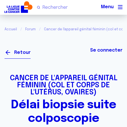
Men
Accueil
Forum
Cancer de l'appareil génital féminin (col et corp
Se connecter
Retour
CANCER DE L'APPAREIL GÉNITAL
FÉMININ (COL ET CORPS DE
L'UTÉRUS, OVAIRES)
Délai biopsie suite
colposcopie