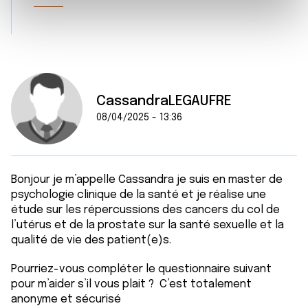
e
et les annonces, d'offrir des fonctionnalités relatives aux
m
médias sociaux et d'analyser notre trafic. Nous
e
partageons également des informations sur l'utilisation de
n
notre site avec nos partenaires de médias sociaux, de
t
publicité et d'analyse, qui peuvent combiner celles-ci
avec d'autres informations que vous leur avez fournies
CassandraLEGAUFRE
ou qu'ils ont collectées lors de votre utilisation de leurs
08/04/2025 - 13:36
services.
Bonjour je m’appelle Cassandra je suis en master de
psychologie clinique de la santé et je réalise une
étude sur les répercussions des cancers du col de
l’utérus et de la prostate sur la santé sexuelle et la
qualité de vie des patient(e)s.
Pourriez-vous compléter le questionnaire suivant
pour m’aider s’il vous plait ? C’est totalement
anonyme et sécurisé