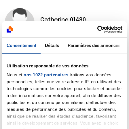
Catherine 01480
21/12/2024 - 00:45
Consentement
Détails
Paramètres des annonces
Bonjour Caroline
J' ai suivi des cours de gym adaptée en visio pendant
Utilisation responsable de vos données
six mois avec l'association APÀ organisé par le centre
Nous et
nos 1022 partenaires
traitons vos données
Léon Bérard à Lyon.
personnelles, telles que votre adresse IP, en utilisant des
technologies comme les cookies pour stocker et accéder
Peut être pourriez.vous en profiter? C'est épatant 👍
à des informations sur votre appareil, afin de diffuser des
J'ai eu aussi une hystérectomie chimio et maintenant
publicités et du contenu personnalisés, d'effectuer des
immunothérapie.
mesures de performance des publicités et du contenu,
ainsi que de réaliser des études d’audience, favorisant
Bon courage
ainsi le développement de services. Vous avez le choix