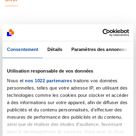
Naouel
Consentement
Détails
Paramètres des annonces
30/05/2021 - 19:06
Utilisation responsable de vos données
Bonjour Fraise
Nous et
nos 1022 partenaires
traitons vos données
Effectivement c'est très émouvant ce que vous
personnelles, telles que votre adresse IP, en utilisant des
écrivez.
technologies comme les cookies pour stocker et accéder
J'espère de tout coeur que vous arrivez a trouver une
à des informations sur votre appareil, afin de diffuser des
autre alternative pour combler ce manque.
publicités et du contenu personnalisés, d'effectuer des
Courage àvous et votre maman aussi.
mesures de performance des publicités et du contenu,
Naouel
ainsi que de réaliser des études d’audience, favorisant
Citer
ainsi le développement de services. Vous avez le choix