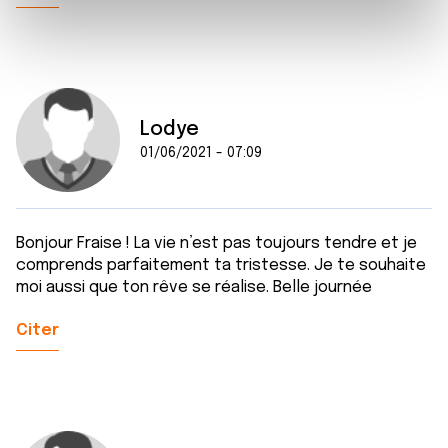
Les cookies nous permettent de personnaliser le contenu
e
et les annonces, d'offrir des fonctionnalités relatives aux
m
médias sociaux et d'analyser notre trafic. Nous
e
partageons également des informations sur l'utilisation de
n
notre site avec nos partenaires de médias sociaux, de
t
publicité et d'analyse, qui peuvent combiner celles-ci
Lodye
avec d'autres informations que vous leur avez fournies
01/06/2021 - 07:09
ou qu'ils ont collectées lors de votre utilisation de leurs
services.
Bonjour Fraise ! La vie n’est pas toujours tendre et je
comprends parfaitement ta tristesse. Je te souhaite
moi aussi que ton rêve se réalise. Belle journée
Citer