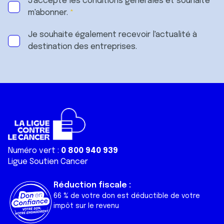
J'accepte les
conditions générales
et souhaite
m'abonner.
Je souhaite également recevoir l'actualité à
destination des entreprises.
Numéro vert :
0 800 940 939
Ligue Soutien Cancer
Réduction fiscale :
66 % de votre don est déductible de votre
impôt sur le revenu