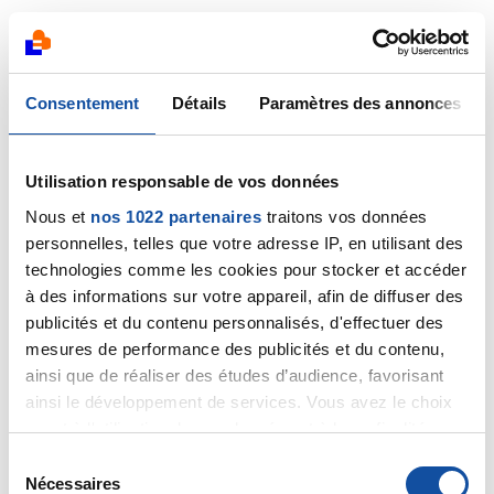
Le système immunitaire est particulièrement
complexe et même après une chimiothérapie
agressive pour les leucocytes (globules blancs), ce
système se restaure rapidement, permettant à
Consentement
Détails
Paramètres des annonces
l'immunothérapie de fonctionner.
Cordialement
Utilisation responsable de vos données
Dr Marceau
Nous et
nos 1022 partenaires
traitons vos données
personnelles, telles que votre adresse IP, en utilisant des
Citer
technologies comme les cookies pour stocker et accéder
à des informations sur votre appareil, afin de diffuser des
publicités et du contenu personnalisés, d'effectuer des
mesures de performance des publicités et du contenu,
ainsi que de réaliser des études d’audience, favorisant
ainsi le développement de services. Vous avez le choix
NathLalld05
quant à l'utilisation de vos données et à leurs finalités.
10/05/2024 - 17:23
Vous pouvez modifier ou retirer votre consentement à
S
tout moment en consultant la Déclaration relative aux
Nécessaires
é