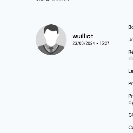
3 commentaires
B
wuilliot
Je
23/08/2024 - 15:27
R
d
L
P
P
d
C
C