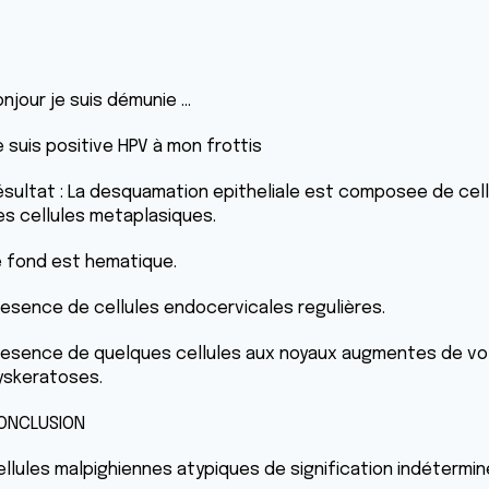
onjour je suis démunie …
 suis positive HPV à mon frottis
ésultat : La desquamation epitheliale est composee de cell
es cellules metaplasiques.
e fond est hematique.
resence de cellules endocervicales regulières.
resence de quelques cellules aux noyaux augmentes de vol
yskeratoses.
ONCLUSION
ellules malpighiennes atypiques de signification indétermi