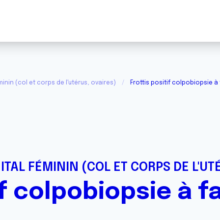
inin (col et corps de l'utérus, ovaires)
Frottis positif colpobiopsie à 
ITAL FÉMININ (COL ET CORPS DE L'UT
if colpobiopsie à f