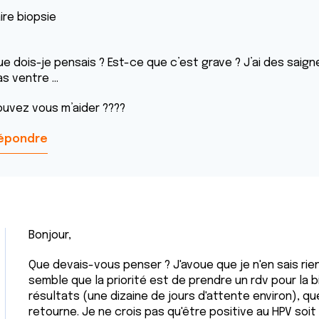
aire biopsie
ue dois-je pensais ? Est-ce que c’est grave ? J’ai des saign
as ventre …
ouvez vous m’aider ????
épondre
Bonjour,
Que devais-vous penser ? J'avoue que je n'en sais rien
semble que la priorité est de prendre un rdv pour la bi
résultats (une dizaine de jours d'attente environ), q
retourne. Je ne crois pas qu'être positive au HPV soi