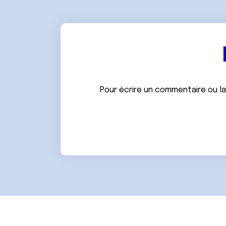
e
n
t
e
m
e
n
t
Pour écrire un commentaire ou l