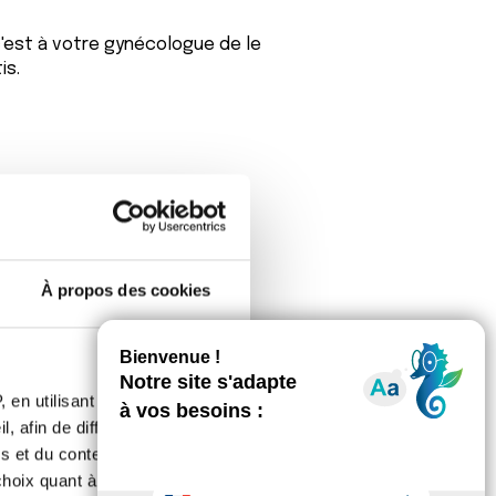
 c'est à votre gynécologue de le
is.
À propos des cookies
 en utilisant des
. Ce qui m’inquiète en plus de ce
, afin de diffuser des
ous les jours , les douleurs dans le
omplètement décalées avec une
s et du contenu, ainsi que de
oix quant à l'utilisation de