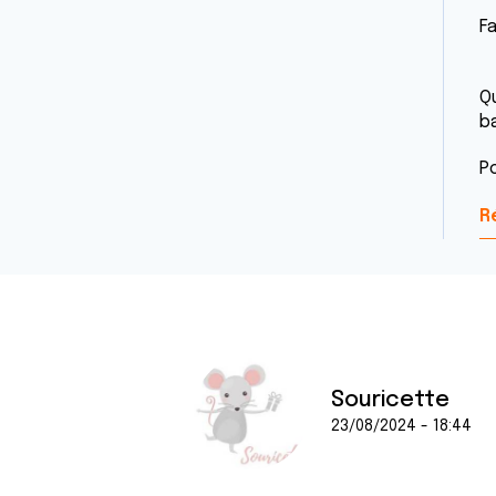
F
Q
b
P
R
Souricette
23/08/2024 - 18:44