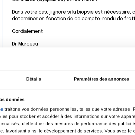
Dans votre cas, j'ignore si la biopsie est nécessaire,
déterminer en fonction de ce compte-rendu de frott
Cordialement
Dr Marceau
Citer
Détails
Paramètres des annonces
vos données
es
traitons vos données personnelles, telles que votre adresse IP,
Je vous remercie Dr pour cette réponse
es pour stocker et accéder à des informations sur votre appareil
frottis c’est les saignements que j’ai t
liot
bas ventre et mes règles qui sont c
sonnalisés, d'effectuer des mesures de performance des publicité
/2024 - 10:18
fatigue importante .
e, favorisant ainsi le développement de services. Vous avez le ch