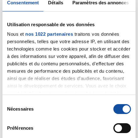
Consentement
Détails
Paramètres des annonces
Bonsoir, merci pour ta réponse, en espérant
Utilisation responsable de vos données
pouvoir avoir une réponse plus vite que cette
Nous et
longue attente de 1 moi ...
nos 1022 partenaires
traitons vos données
personnelles, telles que votre adresse IP, en utilisant des
Oh oui c'est vrai, je me suis faite dépistée super
technologies comme les cookies pour stocker et accéder
rapidement et heureusement. et comme tu dis a
à des informations sur votre appareil, afin de diffuser des
partir de la tout sera mis en place pour la suite.
publicités et du contenu personnalisés, d'effectuer des
mesures de performance des publicités et du contenu,
ainsi que de réaliser des études d’audience, favorisant
ainsi le développement de services. Vous avez le choix
Courage à toi et soutiens
quant à l'utilisation de vos données et à leurs finalités.
Citer
Vous pouvez modifier ou retirer votre consentement à
S
tout moment en consultant la Déclaration relative aux
Nécessaires
é
cookies ou en cliquant sur l'icône de confidentialité.
l
e
Préférences
Si vous le permettez, nous aimerions également :
c