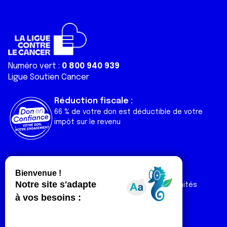
Numéro vert :
0 800 940 939
Ligue Soutien Cancer
Réduction fiscale :
66 % de votre don est déductible de votre
impôt sur le revenu
Liens utiles
Espaces
Nos actualités
Forum
Nos publications
Espace Ligue & comités
Contact
Espace chercheur
Devenir partenaire
Espace presse
Magazine Vivre
Intranet