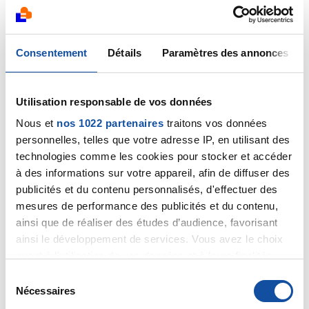
Enfin, quand une infection à HPV ne guérit pas
spontanément et qu'elle devient chronique, celle-ci
n'évoluera pas forcément en cancer. Elle peut rester
Consentement
Détails
Paramètres des annonces
stable durablement ou évoluer vers un stade
intermédiaire, les verrues génitales (ou condylomes)
qui peuvent être détectées et soignées lors des
Utilisation responsable de vos données
examens de dépistage.
Nous et
nos 1022 partenaires
traitons vos données
Cordialement
personnelles, telles que votre adresse IP, en utilisant des
technologies comme les cookies pour stocker et accéder
Dr Marceau
à des informations sur votre appareil, afin de diffuser des
publicités et du contenu personnalisés, d'effectuer des
Citer
mesures de performance des publicités et du contenu,
ainsi que de réaliser des études d’audience, favorisant
ainsi le développement de services. Vous avez le choix
quant à l'utilisation de vos données et à leurs finalités.
Vous pouvez modifier ou retirer votre consentement à
S
tout moment en consultant la Déclaration relative aux
Nécessaires
é
Isatam
cookies ou en cliquant sur l'icône de confidentialité.