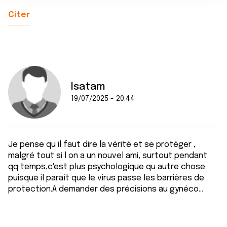
n
notre site avec nos partenaires de médias sociaux, de
Citer
t
publicité et d'analyse, qui peuvent combiner celles-ci
avec d'autres informations que vous leur avez fournies
ou qu'ils ont collectées lors de votre utilisation de leurs
services.
Isatam
19/07/2025 - 20:44
Je pense qu il faut dire la vérité et se protéger ,
malgré tout si l on a un nouvel ami, surtout pendant
qq temps,c'est plus psychologique qu autre chose
puisque il paraît que le virus passe les barrières de
protection.A demander des précisions au gynéco...