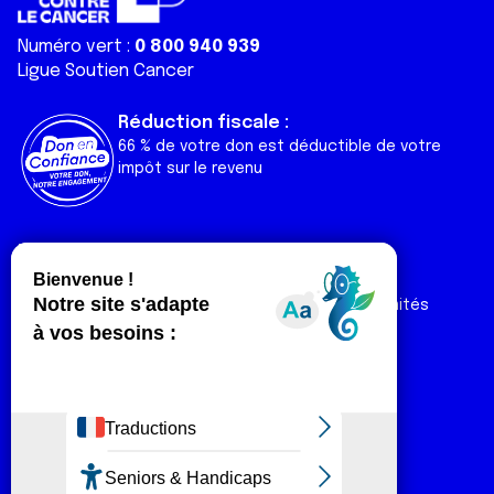
Numéro vert :
0 800 940 939
Ligue Soutien Cancer
Réduction fiscale :
66 % de votre don est déductible de votre
impôt sur le revenu
Liens utiles
Espaces
Nos actualités
Forum
Nos publications
Espace Ligue & comités
Contact
Espace chercheur
Devenir partenaire
Espace presse
Magazine Vivre
Intranet
Réseaux sociaux