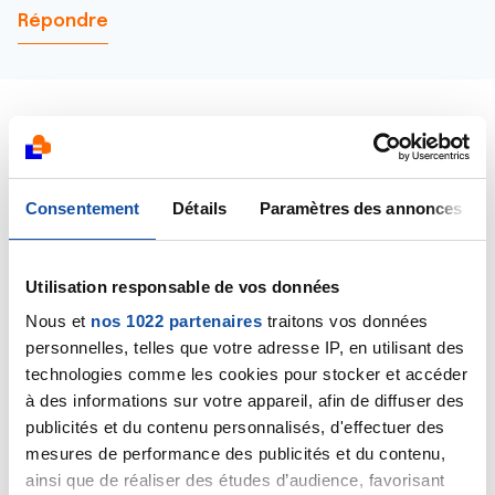
Répondre
Dr A.Marceau
Consentement
Détails
Paramètres des annonces
12/07/2024 - 19:19
Utilisation responsable de vos données
Nous et
nos 1022 partenaires
traitons vos données
Bonjour,
personnelles, telles que votre adresse IP, en utilisant des
La plupart des infections à HPV guérissent
technologies comme les cookies pour stocker et accéder
spontanément, quelque soit l'âge. Si l'infection à HPV
à des informations sur votre appareil, afin de diffuser des
devient chronique, alors il y a un risque que cette
publicités et du contenu personnalisés, d'effectuer des
infection provoque des lésions cellulaires, d'abord
mesures de performance des publicités et du contenu,
des lésions de dysplasie, lesquelles peuvent ensuite
ainsi que de réaliser des études d’audience, favorisant
se transformer en lésions cancéreuses. Mais ce