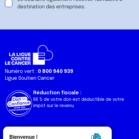
destination des entreprises.
Numéro vert :
0 800 940 939
Ligue Soutien Cancer
Réduction fiscale :
66 % de votre don est déductible de votre
impôt sur le revenu
Liens utiles
Espaces
Nos actualités
Forum