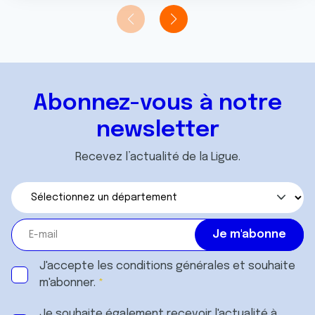
t
publicité et d'analyse, qui peuvent combiner celles-ci
avec d'autres informations que vous leur avez fournies
ou qu'ils ont collectées lors de votre utilisation de leurs
services.
Abonnez-vous à notre
newsletter
Recevez l’actualité de la Ligue.
J'accepte les
conditions générales
et souhaite
m'abonner.
Je souhaite également recevoir l'actualité à