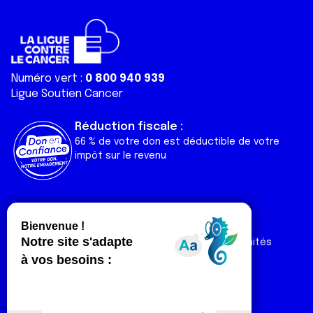
Numéro vert :
0 800 940 939
Ligue Soutien Cancer
Réduction fiscale :
66 % de votre don est déductible de votre
impôt sur le revenu
Liens utiles
Espaces
Nos actualités
Forum
Nos publications
Espace Ligue & comités
Contact
Espace chercheur
Devenir partenaire
Espace presse
Magazine Vivre
Intranet