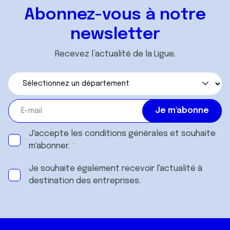
ou qu'ils ont collectées lors de votre utilisation de leurs
Abonnez-vous à notre
services.
newsletter
Recevez l’actualité de la Ligue.
J'accepte les
conditions générales
et souhaite
m'abonner.
Je souhaite également recevoir l'actualité à
destination des entreprises.