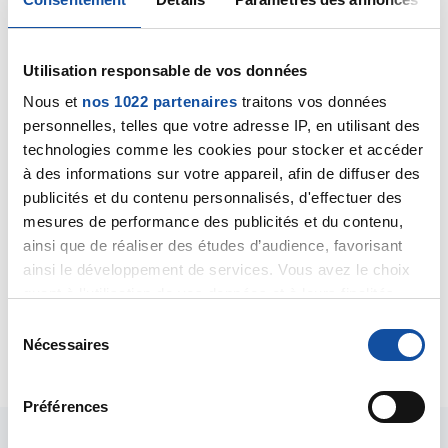
Utilisation responsable de vos données
Bonjour,
Nous et
nos 1022 partenaires
traitons vos données
personnelles, telles que votre adresse IP, en utilisant des
Non, les virus HPV ne se transmettent pas par un
technologies comme les cookies pour stocker et accéder
simple contact avec une surface sur laquelle se
à des informations sur votre appareil, afin de diffuser des
trouverait un virus de cette famille. Les
contaminations se font essentiellement lors des
publicités et du contenu personnalisés, d'effectuer des
relations sexuelles.
mesures de performance des publicités et du contenu,
ainsi que de réaliser des études d’audience, favorisant
Cordialement
ainsi le développement de services. Vous avez le choix
quant à l'utilisation de vos données et à leurs finalités.
Dr Marceau
Vous pouvez modifier ou retirer votre consentement à
S
tout moment en consultant la Déclaration relative aux
Nécessaires
Citer
é
cookies ou en cliquant sur l'icône de confidentialité.
l
e
Préférences
Si vous le permettez, nous aimerions également :
c
Collecter des informations sur votre localisation
t