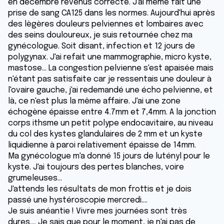
en décembre revenus correcte. J'ai même fait une
prise de sang CA125 dans les normes. Aujourd'hui après
des lègères douleurs pelviennes et lombaires avec
des seins douloureux, je suis retournée chez ma
gynécologue. Soit disant, infection et 12 jours de
polygynax. J'ai refait une mammographie, micro kyste,
mastose... La congestion pelvienne s'est apaisée mais
n'étant pas satisfaite car je ressentais une douleur à
l'ovaire gauche, j'ai redemandé une écho pelvienne, et
là, ce n'est plus la même affaire. J'ai une zone
échogène épaisse entre 4.7mm et 7,4mm. A la jonction
corps ithsme un petit polype endocavitaire, au niveau
du col des kystes glandulaires de 2 mm et un kyste
liquidienne à paroi relativement épaisse de 14mm.
Ma gynécologue m'a donné 15 jours de lutényl pour le
kyste. J'ai toujours des pertes blanches, voire
grumeleuses...
J'attends les résultats de mon frottis et je dois
passé une hystéroscopie mercredi....
Je suis anéantie ! Vivre mes journées sont très
dures.... Je sais que pour le moment, je n'ai pas de