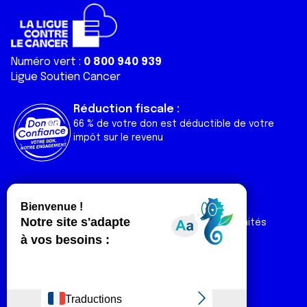
Numéro vert :
0 800 940 939
Ligue Soutien Cancer
Réduction fiscale :
66 % de votre don est déductible de votre
impôt sur le revenu
Liens utiles
Espaces
Nos actualités
Forum
Nos publications
Espace Ligue & comités
Contact
Espace chercheur
Devenir partenaire
Espace presse
Magazine Vivre
Intranet