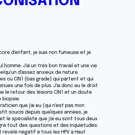
CONISATION
encore d'enfant, je suis non fumeuse et je
l homme. J'ai un très bon travail et une vie
uelqu'un d'assez anxieux de nature.
les ou CIN1 (bas grade) qui partent et qui
enues une fois de plus. J'ai donc eu le droit
me le retour des lésions CIN1 et un doute
 biopsie.
aticien que j'ai eu (qui n'est pas mon
etit soucis depuis quelques années, je
 le spécialiste que j'ai eu sont tous deux
lgré tout des questions et des inquiétudes.
it révélé négatif à tous les HPV à Haut