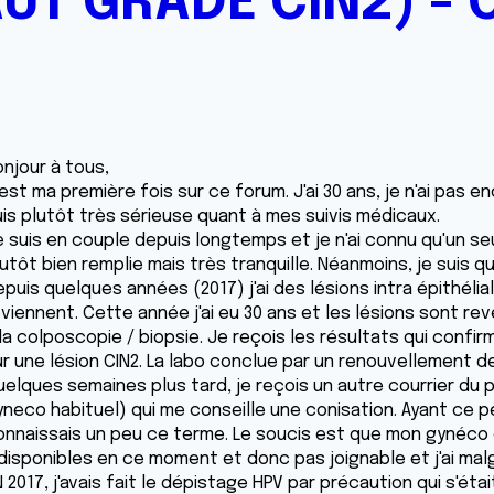
UT GRADE CIN2) - 
onjour à tous,
est ma première fois sur ce forum. J'ai 30 ans, je n'ai pas 
uis plutôt très sérieuse quant à mes suivis médicaux.
 suis en couple depuis longtemps et je n'ai connu qu'un seu
utôt bien remplie mais très tranquille. Néanmoins, je suis q
puis quelques années (2017) j'ai des lésions intra épithélia
viennent. Cette année j'ai eu 30 ans et les lésions sont rev
la colposcopie / biopsie. Je reçois les résultats qui confir
ur une lésion CIN2. La labo conclue par un renouvellement de
elques semaines plus tard, je reçois un autre courrier du pr
yneco habituel) qui me conseille une conisation. Ayant ce p
onnaissais un peu ce terme. Le soucis est que mon gynéco et
ndisponibles en ce moment et donc pas joignable et j'ai ma
 2017, j'avais fait le dépistage HPV par précaution qui s'éta