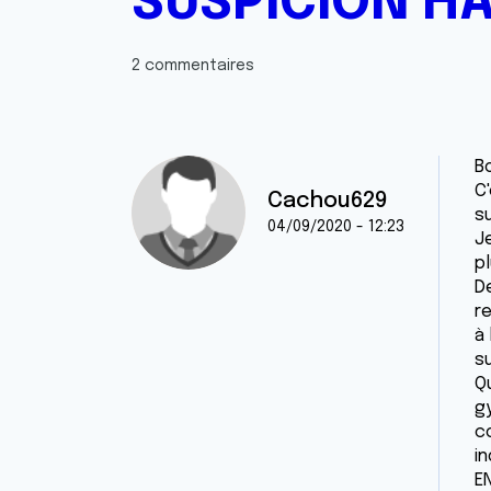
SUSPICION HA
2 commentaires
B
C'
Cachou629
s
04/09/2020 - 12:23
Je
pl
De
re
à 
s
Qu
g
c
i
EN