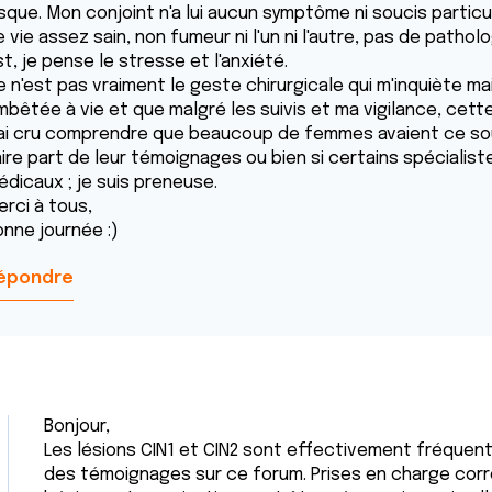
isque. Mon conjoint n'a lui aucun symptôme ni soucis partic
 vie assez sain, non fumeur ni l'un ni l'autre, pas de patho
t, je pense le stresse et l'anxiété.
 n'est pas vraiment le geste chirurgicale qui m'inquiète ma
mbêtée à vie et que malgré les suivis et ma vigilance, cett
'ai cru comprendre que beaucoup de femmes avaient ce souc
aire part de leur témoignages ou bien si certains spécialist
édicaux ; je suis preneuse.
erci à tous,
onne journée :)
épondre
Bonjour,
Les lésions CIN1 et CIN2 sont effectivement fréquen
des témoignages sur ce forum. Prises en charge cor