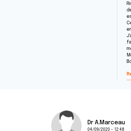
R
de
es
Ce
e
J
f
m
M
B
R
Dr A.Marceau
04/09/2020 - 12:48