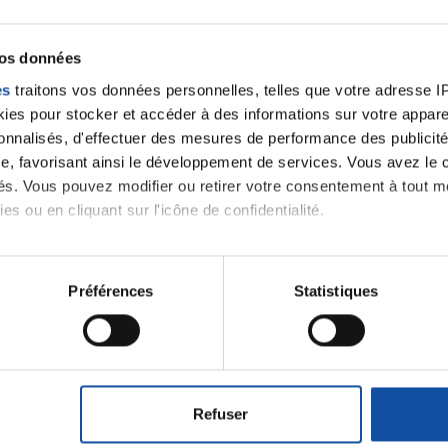
vos données
es
traitons vos données personnelles, telles que votre adresse IP,
es pour stocker et accéder à des informations sur votre appareil
sonnalisés, d'effectuer des mesures de performance des publicité
e, favorisant ainsi le développement de services. Vous avez le ch
ités. Vous pouvez modifier ou retirer votre consentement à tout 
es ou en cliquant sur l'icône de confidentialité.
imerions également :
tions sur votre localisation géographique qui peuvent être précis
Préférences
Statistiques
eil en l'analysant activement pour en relever les caractéristique
Ecrire un commentair
aitement de vos données personnelles et définir vos préférences
er ou retirer votre consentement à tout moment à partir de la dé
ancer une nouvelle discussion vous aurez besoin de vous 
Refuser
e personnaliser le contenu et les annonces, d'offrir des fonctio