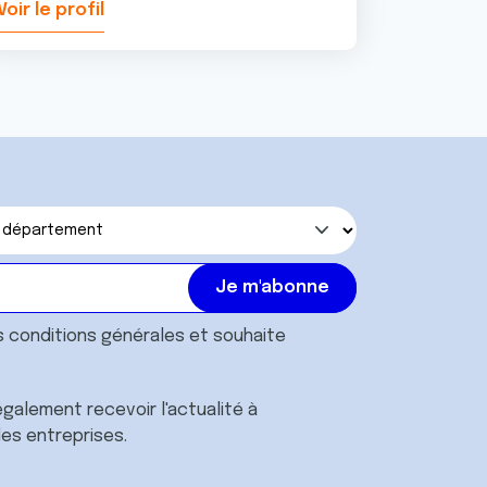
Voir le profil
Voir le pr
s
conditions générales
et souhaite
galement recevoir l'actualité à
des entreprises.