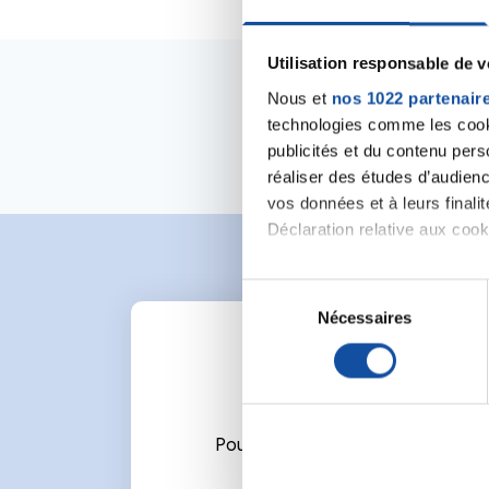
Utilisation responsable de 
Nous et
nos 1022 partenair
technologies comme les cooki
publicités et du contenu per
réaliser des études d’audienc
vos données et à leurs final
Déclaration relative aux cooki
Si vous le permettez, nous a
S
Collecter des informa
Nécessaires
é
Identifier votre appar
l
digitales).
e
Pour en savoir plus sur le tr
c
Détails »
. Vous pouvez modifi
t
Pour écrire un commentaire ou l
i
Les cookies nous permettent d
o