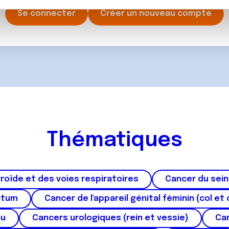
rafic. Nous partageons également des informations sur l'utilisati
Se connecter
Créer un nouveau compte
, de publicité et d'analyse, qui peuvent combiner celles-ci avec
ils ont collectées lors de votre utilisation de leurs services.
Thématiques
roïde et des voies respiratoires
Cancer du sein
ctum
Cancer de l'appareil génital féminin (col et 
au
Cancers urologiques (rein et vessie)
Can