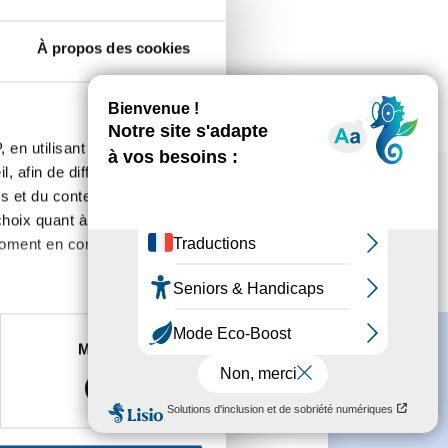
À propos des cookies
 en utilisant des
, afin de diffuser des
s et du contenu, ainsi que de
oix quant à l'utilisation de
moment en consultant la
es à plusieurs mètres près
Marketing
s spécifiques (empreintes
, reportez-vous à la
section «
claration sur les cookies.