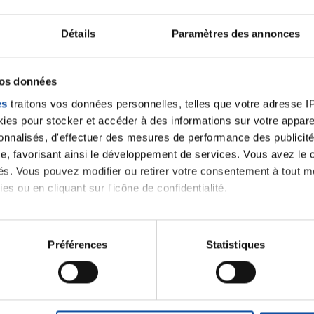
bon courage
Détails
Paramètres des annonces
Citer
vos données
es
traitons vos données personnelles, telles que votre adresse IP,
es pour stocker et accéder à des informations sur votre appareil
sonnalisés, d'effectuer des mesures de performance des publicité
e, favorisant ainsi le développement de services. Vous avez le ch
ités. Vous pouvez modifier ou retirer votre consentement à tout 
es ou en cliquant sur l'icône de confidentialité.
imerions également :
tions sur votre localisation géographique qui peuvent être précis
Préférences
Statistiques
eil en l'analysant activement pour en relever les caractéristique
aitement de vos données personnelles et définir vos préférences
er ou retirer votre consentement à tout moment à partir de la dé