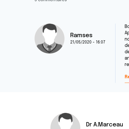
3 commentaires
B
A
Ramses
n
21/05/2020 - 16:07
de
d
an
re
R
Dr A.Marceau