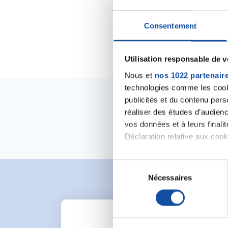
Consentement
Utilisation responsable de 
Nous et
nos 1022 partenair
technologies comme les cooki
publicités et du contenu per
réaliser des études d’audienc
vos données et à leurs final
Déclaration relative aux cooki
Si vous le permettez, nous a
S
Collecter des informa
Nécessaires
é
Identifier votre appar
l
digitales).
e
Pour en savoir plus sur le tr
c
Détails »
. Vous pouvez modifi
t