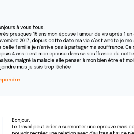
onjours à vous tous,
près presques 15 ans mon épouse l’amour de vis après 1 an 
ovembre 2017, depuis cette date ma vie c’est arrête je me s
 belle famille je n’arrive pas à partager ma souffrance. Ce 
epuis 4 ans c’est mon épouse dans sa souffrance de cette
alyse, malgré la maladie elle penser à mon bien être et moi j
joindre mais je suis trop lâchée
épondre
Bonjour,
Le travail peut aider à surmonter une épreuve mais cel
pouvoir recréer une relation avec d'autres et si ce n'e