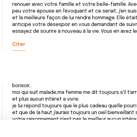
renouer avec votre famille et votre belle-famille. Ave
peu votre épouse en l'évoquant et ce serait, j'en suis
et la meilleure façon de lui rendre hommage. Elle étai
anticipé votre désespoir en vous demandant de suiv
essayez de sourire à nouveau à la vie. Vous en avez le 
Citer
bonsoir,
moi qui suit malade,ma femme me dit toujours s'il t'ar
et plus aucun intêret a vivre.
je lui répond toujours que le plus cadeau quelle pourr
et que de la haut j'aurais toujours un oeil bienveillant s
votre raisonnement n'est pas le meilleur,aucun intêret
aussi de vivre votre vie et vous n'y êtes pour rien dan
sa aurait très bien pu etre l'inverse.