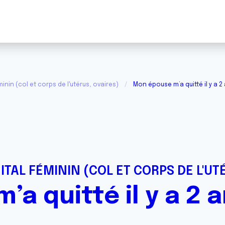
inin (col et corps de l'utérus, ovaires)
Mon épouse m’a quitté il y a 2
ITAL FÉMININ (COL ET CORPS DE L'UT
a quitté il y a 2 