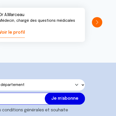
Dr A.Marceau
Médecin, chargé des questions médicales
Voir le profil
Voir le pr
s
conditions générales
et souhaite