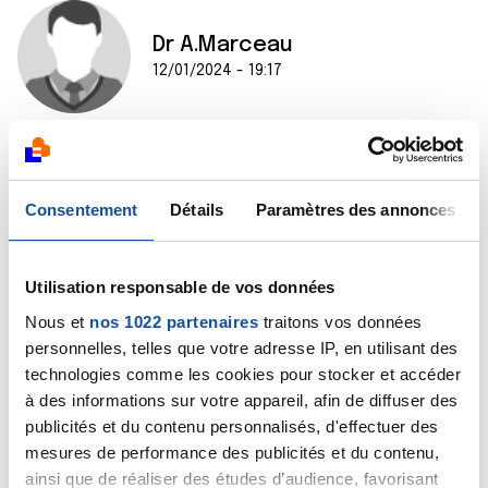
Dr A.Marceau
12/01/2024 - 19:17
Bonjour,
Consentement
Détails
Paramètres des annonces
Une conisation ne provoque pas de ménopause
précoce. Vous semblez avoir besoin de soutien
pyscologique, avez-vous consulté votre médecin
généraliste afin qu'il vous dirige vers un confrère
Utilisation responsable de vos données
pysychiatre ?
Nous et
nos 1022 partenaires
traitons vos données
personnelles, telles que votre adresse IP, en utilisant des
Bien cordialement
technologies comme les cookies pour stocker et accéder
à des informations sur votre appareil, afin de diffuser des
Dr A Marceau
publicités et du contenu personnalisés, d'effectuer des
Citer
mesures de performance des publicités et du contenu,
ainsi que de réaliser des études d’audience, favorisant