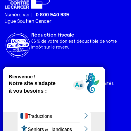
Numéro vert :
0 800 940 939
Ligue Soutien Cancer
Réduction fiscale :
66 % de votre don est déductible de votre
impôt sur le revenu
Liens utiles
Espaces
Nos actualités
Forum
Nos publications
Espace Ligue & comités
Contact
Espace chercheur
Devenir partenaire
Espace presse
Magazine Vivre
Intranet
Réseaux sociaux