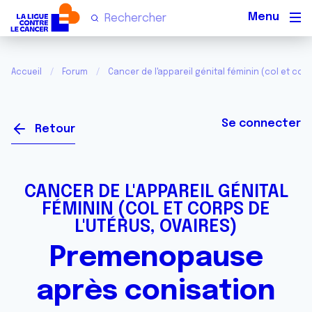
Men
Accueil
Forum
Cancer de l'appareil génital féminin (col et corp
Se connecter
Retour
CANCER DE L'APPAREIL GÉNITAL
FÉMININ (COL ET CORPS DE
L'UTÉRUS, OVAIRES)
Premenopause
après conisation