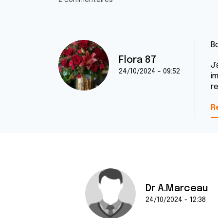
2 commentaires
B
Flora 87
J
24/10/2024 - 09:52
i
r
R
Dr A.Marceau
24/10/2024 - 12:38