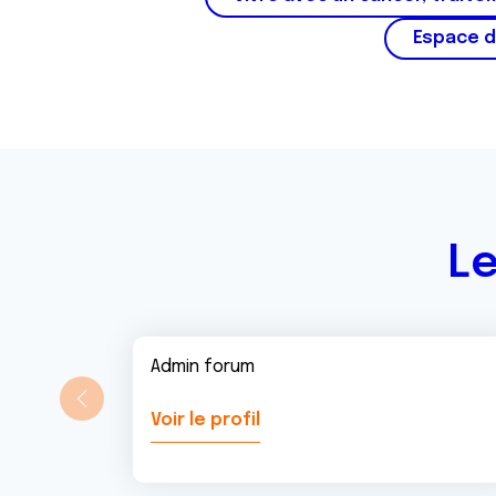
m
Espace d
e
n
t
Le
Admin forum
Voir le profil