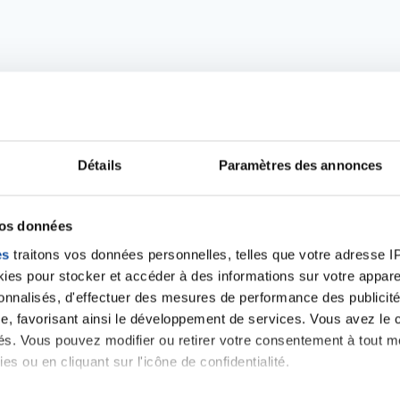
Détails
Paramètres des annonces
vos données
Ecrire un commentair
es
traitons vos données personnelles, telles que votre adresse IP,
es pour stocker et accéder à des informations sur votre appareil
sonnalisés, d'effectuer des mesures de performance des publicité
ancer une nouvelle discussion vous aurez besoin de vous 
e, favorisant ainsi le développement de services. Vous avez le ch
ités. Vous pouvez modifier ou retirer votre consentement à tout 
es ou en cliquant sur l'icône de confidentialité.
Se connecter
Créer un nouveau compte