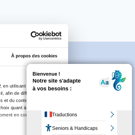
À propos des cookies
e
 en utilisant des
, afin de diffuser des
s et du contenu, ainsi que de
connecter ou de créer un compte.
oix quant à l'utilisation de
moment en consultant la