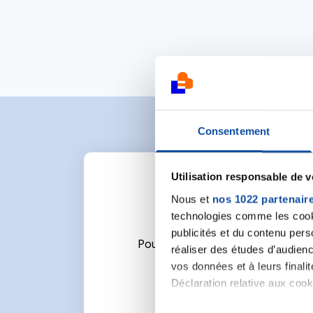
Consentement
Utilisation responsable de 
Nous et
nos 1022 partenair
technologies comme les cooki
publicités et du contenu per
Pour écrire un commentaire ou l
réaliser des études d’audienc
vos données et à leurs final
Déclaration relative aux cooki