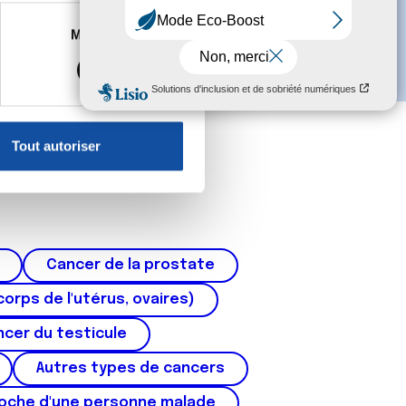
es à plusieurs mètres près
Marketing
s spécifiques (empreintes
, reportez-vous à la
section «
claration sur les cookies.
Tout autoriser
nnalités relatives aux médias
on de notre site avec nos
 d'autres informations que
Cancer de la prostate
corps de l'utérus, ovaires)
cer du testicule
Autres types de cancers
roche d'une personne malade