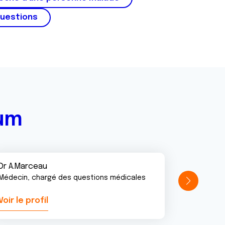
questions
rum
Dr A.Marceau
Médecin, chargé des questions médicales
Voir le profil
Voir le pr