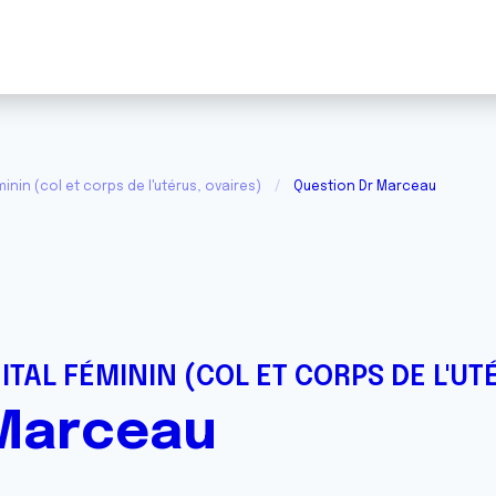
inin (col et corps de l'utérus, ovaires)
Question Dr Marceau
ITAL FÉMININ (COL ET CORPS DE L'UT
 Marceau