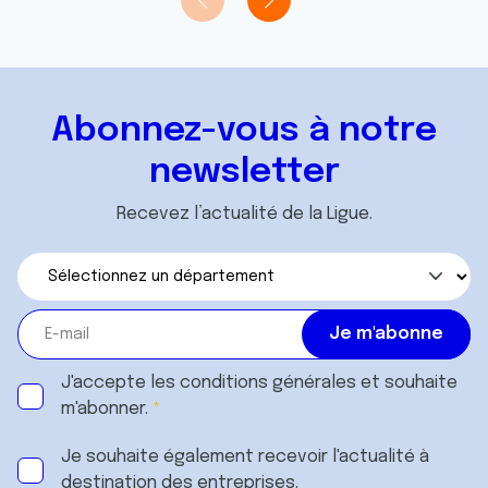
t
publicité et d'analyse, qui peuvent combiner celles-ci
avec d'autres informations que vous leur avez fournies
ou qu'ils ont collectées lors de votre utilisation de leurs
services.
Abonnez-vous à notre
newsletter
Recevez l’actualité de la Ligue.
J'accepte les
conditions générales
et souhaite
m'abonner.
Je souhaite également recevoir l'actualité à
destination des entreprises.