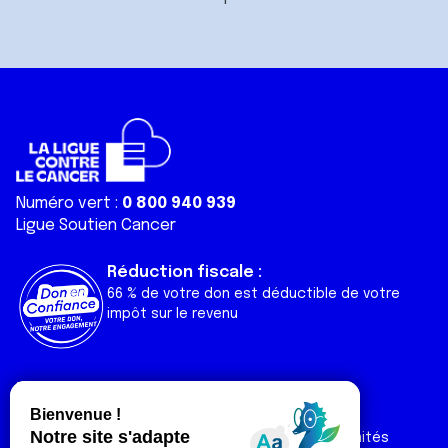
Numéro vert :
0 800 940 939
Ligue Soutien Cancer
Réduction fiscale :
66 % de votre don est déductible de votre
impôt sur le revenu
Liens utiles
Espaces
Nos actualités
Forum
Nos publications
Espace Ligue & comités