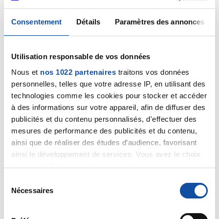
Cela mérite un examen gynécologique pour en
comprendre l'origine.
Consentement
Détails
Paramètres des annonces
Bien cordialement
Dr A.Marceau
Utilisation responsable de vos données
Citer
Nous et
nos 1022 partenaires
traitons vos données
personnelles, telles que votre adresse IP, en utilisant des
technologies comme les cookies pour stocker et accéder
à des informations sur votre appareil, afin de diffuser des
publicités et du contenu personnalisés, d'effectuer des
Jenel67
mesures de performance des publicités et du contenu,
08/07/2021 - 17:23
ainsi que de réaliser des études d’audience, favorisant
ainsi le développement de services. Vous avez le choix
quant à l'utilisation de vos données et à leurs finalités.
Vous pouvez modifier ou retirer votre consentement à
S
Merci pour votre réponse bonne journée à vous
tout moment en consultant la Déclaration relative aux
Nécessaires
é
cordialement
cookies ou en cliquant sur l'icône de confidentialité.
l
Citer
e