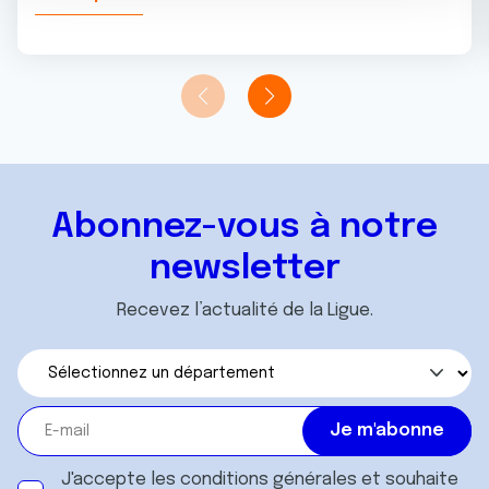
n
notre site avec nos partenaires de médias sociaux, de
t
publicité et d'analyse, qui peuvent combiner celles-ci
avec d'autres informations que vous leur avez fournies
ou qu'ils ont collectées lors de votre utilisation de leurs
services.
Abonnez-vous à notre
newsletter
Recevez l’actualité de la Ligue.
J'accepte les
conditions générales
et souhaite