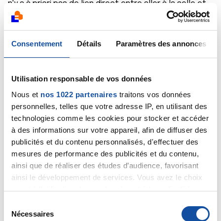
n'y a à priori pas de lien direct entre aller à la selle et
avoir un petit saignement vaginal.
Bien cordialement
Dr A.Marceau
Consentement
Détails
Paramètres des annonces
Citer
Utilisation responsable de vos données
Nous et
nos 1022 partenaires
traitons vos données
personnelles, telles que votre adresse IP, en utilisant des
technologies comme les cookies pour stocker et accéder
Jenel67
à des informations sur votre appareil, afin de diffuser des
16/04/2023 - 21:54
publicités et du contenu personnalisés, d'effectuer des
mesures de performance des publicités et du contenu,
ainsi que de réaliser des études d’audience, favorisant
ainsi le développement de services. Vous avez le choix
Merci pour votre retour j’avais demandé à mon
quant à l'utilisation de vos données et à leurs finalités.
gynécologue il m’a répondu que gynécologiquement
Vous pouvez modifier ou retirer votre consentement à
S
tout est bon et pas de réponse plus précise après je
tout moment en consultant la Déclaration relative aux
Nécessaires
é
suis à en premenopause donc je ne sais pas si tout ça