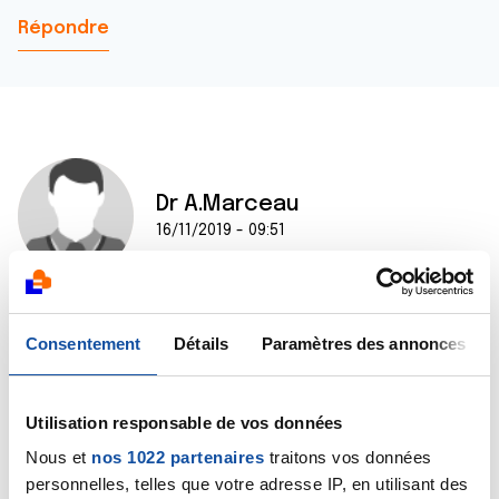
Répondre
Dr A.Marceau
16/11/2019 - 09:51
Bonjour,
Consentement
Détails
Paramètres des annonces
J'aimerai pouvoir vous aider mais je ne comprends pas
quelle est la situation à laquelle est confrontée
cette personne. Vous évoquez une tumeur
Utilisation responsable de vos données
hypervascularisée de l'utérus mais de quoi s'agit-il
précisément ? Quel es le diagnostic posé par les
Nous et
nos 1022 partenaires
traitons vos données
médecins ?
personnelles, telles que votre adresse IP, en utilisant des