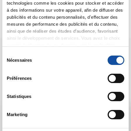
Cordialement
technologies comme les cookies pour stocker et accéder
Dr A.Marceau
à des informations sur votre appareil, afin de diffuser des
publicités et du contenu personnalisés, d'effectuer des
Citer
mesures de performance des publicités et du contenu,
ainsi que de réaliser des études d’audience, favorisant
ainsi le développement de services. Vous avez le choix
quant à l'utilisation de vos données et à leurs finalités.
Vous pouvez modifier ou retirer votre consentement à
S
tout moment en consultant la Déclaration relative aux
Nécessaires
é
cookies ou en cliquant sur l'icône de confidentialité.
l
e
Les intervenants du
Préférences
Si vous le permettez, nous aimerions également :
c
forum
Collecter des informations sur votre localisation
t
géographique qui peuvent être précises à plusieurs
i
Statistiques
mètres près
o
Identifier votre appareil en l'analysant activement
n
Admin forum
Marketing
pour en relever les caractéristiques spécifiques
d
(empreintes digitales).
u
Voir le profil