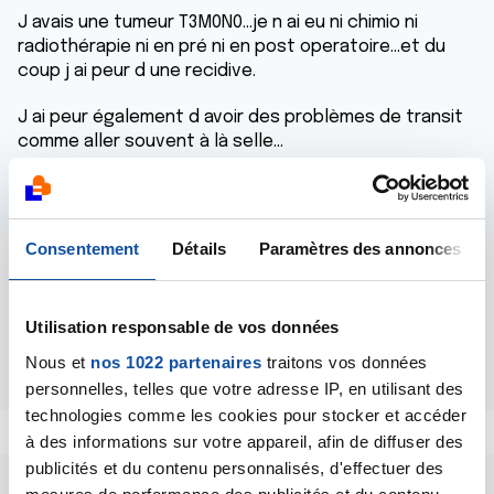
J avais une tumeur T3M0N0...je n ai eu ni chimio ni
radiothérapie ni en pré ni en post operatoire...et du
coup j ai peur d une recidive.
J ai peur également d avoir des problèmes de transit
comme aller souvent à là selle...
Je suis infirmiere et j étais en formation d infirmiere
de bloc operatoire quand c est arrivé.
Consentement
Détails
Paramètres des annonces
J aimerais connaitre vos expériences.
Merci.
Utilisation responsable de vos données
Répondre
Nous et
nos 1022 partenaires
traitons vos données
personnelles, telles que votre adresse IP, en utilisant des
technologies comme les cookies pour stocker et accéder
à des informations sur votre appareil, afin de diffuser des
publicités et du contenu personnalisés, d'effectuer des