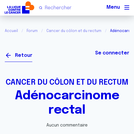
Men
Accueil
Forum
Cancer du côlon et du rectum
Adénocarcin
Se connecter
Retour
CANCER DU CÔLON ET DU RECTUM
Adénocarcinome
rectal
Aucun commentaire