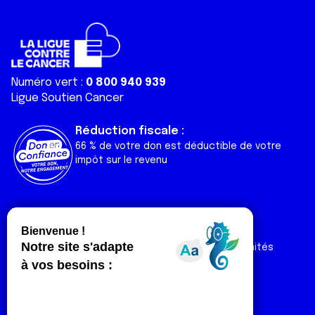
Numéro vert :
0 800 940 939
Ligue Soutien Cancer
Réduction fiscale :
66 % de votre don est déductible de votre
impôt sur le revenu
Liens utiles
Espaces
Nos actualités
Forum
Nos publications
Espace Ligue & comités
Contact
Espace chercheur
Devenir partenaire
Espace presse
Magazine Vivre
Intranet