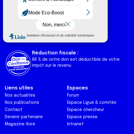
Numéro vert :
0 800 940 939
Ligue Soutien Cancer
Réduction fiscale :
66 % de votre don est déductible de votre
impôt sur le revenu
Liens utiles
Espaces
Nos actualités
Forum
Nos publications
Espace Ligue & comités
Contact
Espace chercheur
Devenir partenaire
Espace presse
Magazine Vivre
Intranet