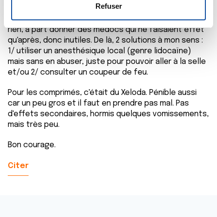
e
déclaration sur les cookies.
Refuser
et si bien que des douleurs aïgues apparaissaient,
n
surtout en allant à la selle. Les médecins n'y purent
t
Les cookies nous permettent de personnaliser le contenu
rien, à part donner des médocs qui ne faisaient effet
e
et les annonces, d'offrir des fonctionnalités relatives aux
qu'après, donc inutiles. De là, 2 solutions à mon sens :
1/ utiliser un anesthésique local (genre lidocaïne)
m
médias sociaux et d'analyser notre trafic. Nous
mais sans en abuser, juste pour pouvoir aller à la selle
e
partageons également des informations sur l'utilisation de
et/ou 2/ consulter un coupeur de feu.
n
notre site avec nos partenaires de médias sociaux, de
t
publicité et d'analyse, qui peuvent combiner celles-ci
Pour les comprimés, c'était du Xeloda. Pénible aussi
avec d'autres informations que vous leur avez fournies
car un peu gros et il faut en prendre pas mal. Pas
ou qu'ils ont collectées lors de votre utilisation de leurs
d'effets secondaires, hormis quelques vomissements,
services.
mais très peu.
Bon courage.
Citer