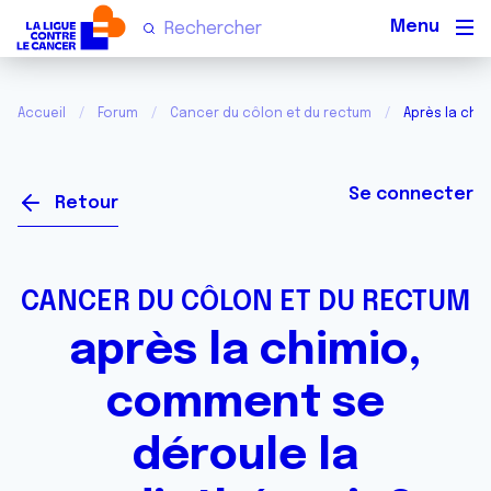
Men
Accueil
Forum
Cancer du côlon et du rectum
Après la chi
Se connecter
Retour
CANCER DU CÔLON ET DU RECTUM
après la chimio,
comment se
déroule la