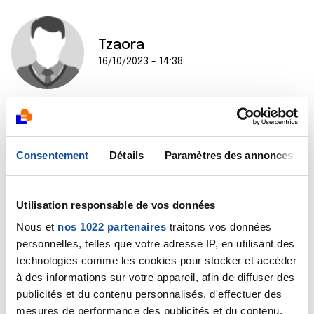
Tzaora
16/10/2023 - 14:38
Bonjour, j’ai eu le même protocole de radiothérapie, la
chimio orale sur une courte période était très
Consentement
Détails
Paramètres des annonces
supportable. Concernant les rayons les 2 premières
semaines RAS je n’ai rien ressenti, par contre les
dernières semaines ont été très très pénibles au
point que je n’ai pas fait les dernières séances, c’est
Utilisation responsable de vos données
cumulatif et j’ai été brûlée sur la fin. Pour éviter/
Nous et
nos 1022 partenaires
traitons vos données
diminuer cela, soyez très attentif à l’état de votre
personnelles, telles que votre adresse IP, en utilisant des
peau et parlez en avec l’oncologue/ radiothérapeute
technologies comme les cookies pour stocker et accéder
et les manipulateurs si vous commencez à avoir mal.
à des informations sur votre appareil, afin de diffuser des
J’ai également trouvé ces conseils qui me semblent
publicités et du contenu personnalisés, d'effectuer des
pertinents https://www.rose-up.fr/magazine/cancer-
tumeur-radiotherapie-brulures/
mesures de performance des publicités et du contenu,