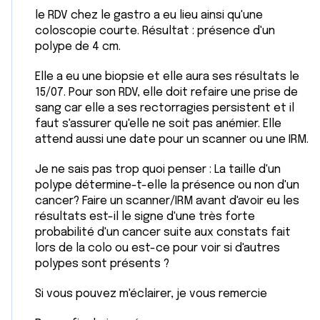
t
publicité et d'analyse, qui peuvent combiner celles-ci
le RDV chez le gastro a eu lieu ainsi qu'une
avec d'autres informations que vous leur avez fournies
coloscopie courte. Résultat : présence d'un
ou qu'ils ont collectées lors de votre utilisation de leurs
polype de 4 cm.
services.
Elle a eu une biopsie et elle aura ses résultats le
15/07. Pour son RDV, elle doit refaire une prise de
sang car elle a ses rectorragies persistent et il
faut s'assurer qu'elle ne soit pas anémier. Elle
attend aussi une date pour un scanner ou une IRM.
Je ne sais pas trop quoi penser : La taille d'un
polype détermine-t-elle la présence ou non d'un
cancer? Faire un scanner/IRM avant d'avoir eu les
résultats est-il le signe d'une très forte
probabilité d'un cancer suite aux constats fait
lors de la colo ou est-ce pour voir si d'autres
polypes sont présents ?
Si vous pouvez m'éclairer, je vous remercie