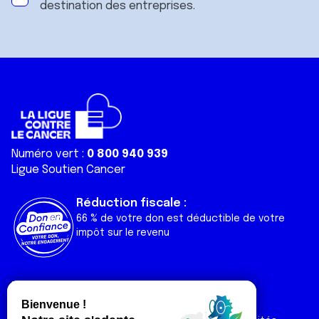
destination des entreprises.
Numéro vert :
0 800 940 939
Ligue Soutien Cancer
Réduction fiscale :
66 % de votre don est déductible de votre
impôt sur le revenu
Liens utiles
Espaces
Nos actualités
Forum