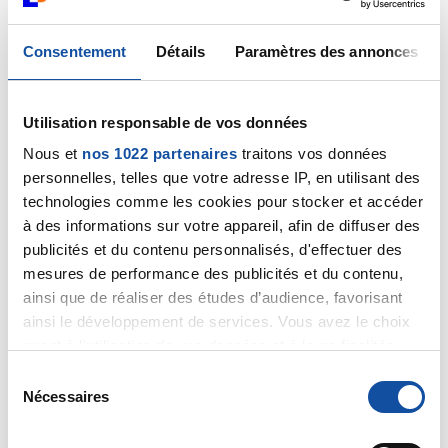
Consentement
Détails
Paramètres des annonces
Dr A.Marceau
28/03/2025 - 10:11
Utilisation responsable de vos données
Nous et
nos 1022 partenaires
traitons vos données
Effectivement, le sang qui éclabousse la cuvette des
personnelles, telles que votre adresse IP, en utilisant des
WC est le plus souvent d'origine hémorroïdaire. Merci
technologies comme les cookies pour stocker et accéder
de nous tenir au courant après le RV avec le gastro.
à des informations sur votre appareil, afin de diffuser des
publicités et du contenu personnalisés, d'effectuer des
Dr Marceau
mesures de performance des publicités et du contenu,
ainsi que de réaliser des études d’audience, favorisant
Citer
ainsi le développement de services. Vous avez le choix
quant à l'utilisation de vos données et à leurs finalités.
Vous pouvez modifier ou retirer votre consentement à
S
tout moment en consultant la Déclaration relative aux
Nécessaires
é
cookies ou en cliquant sur l'icône de confidentialité.
l