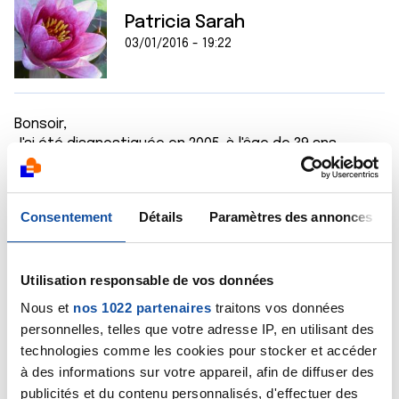
Patricia Sarah
03/01/2016 - 19:22
Bonsoir,
J'ai été diagnostiquée en 2005, à l'âge de 39 ans.
Adénocarcinome, détecté suite à des pertes de sang
et des maux de ventre. Opération, avec 16 cm de
colon retirés.
Consentement
Détails
Paramètres des annonces
Puis 12 séances de chimio préventive. Tout s'est très
bien passé. Je n'ai pas perdu mes cheveux ; par
contre, bien les soigner pendant le traitement. Les
Utilisation responsable de vos données
séances de chimio se sont bien passées au début,
puis sont devenues plus pénibles vers la fin (nausées,
Nous et
nos 1022 partenaires
traitons vos données
fatigue), mais c'est malheureusement les
personnelles, telles que votre adresse IP, en utilisant des
inconvénients de la chimio.
technologies comme les cookies pour stocker et accéder
J'ai pris des "médecines douces" (gélules à base de
à des informations sur votre appareil, afin de diffuser des
plantes, préparations diverses, vitamines ...
publicités et du contenu personnalisés, d'effectuer des
conseillées par une pharmacienne, avec accord de