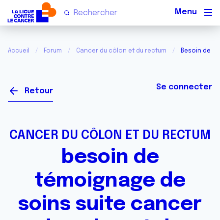
Men
Accueil
Forum
Cancer du côlon et du rectum
Besoin de té
Se connecter
Retour
CANCER DU CÔLON ET DU RECTUM
besoin de
témoignage de
soins suite cancer