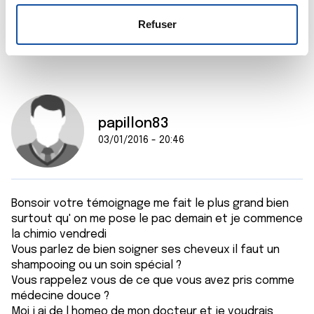
s
votre consentement à tout moment à partir de la
e
déclaration sur les cookies.
Citer
Refuser
n
t
Les cookies nous permettent de personnaliser le contenu
e
et les annonces, d'offrir des fonctionnalités relatives aux
m
médias sociaux et d'analyser notre trafic. Nous
e
partageons également des informations sur l'utilisation de
papillon83
n
notre site avec nos partenaires de médias sociaux, de
t
publicité et d'analyse, qui peuvent combiner celles-ci
03/01/2016 - 20:46
avec d'autres informations que vous leur avez fournies
ou qu'ils ont collectées lors de votre utilisation de leurs
services.
Bonsoir votre témoignage me fait le plus grand bien
surtout qu' on me pose le pac demain et je commence
la chimio vendredi
Vous parlez de bien soigner ses cheveux il faut un
shampooing ou un soin spécial ?
Vous rappelez vous de ce que vous avez pris comme
médecine douce ?
Moi j ai de l homeo de mon docteur et je voudrais