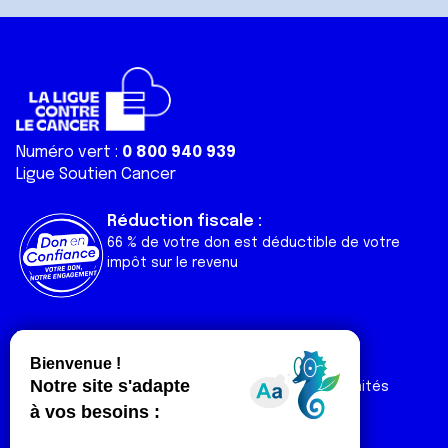
Numéro vert :
0 800 940 939
Ligue Soutien Cancer
Réduction fiscale :
66 % de votre don est déductible de votre
impôt sur le revenu
Liens utiles
Espaces
Nos actualités
Forum
Nos publications
Espace Ligue & comités
Contact
Espace chercheur
Devenir partenaire
Espace presse