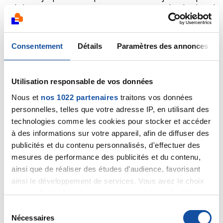
à la bagarre. Prêt à repartir sur un protocole plus lourd
et contraignant
Bien sûr, je ferais un post vendredi ou samedi pour
vous donner des news du bilan
Consentement
Détails
Paramètres des annonces
Stéphane
Utilisation responsable de vos données
Citer
Nous et
nos 1022 partenaires
traitons vos données
personnelles, telles que votre adresse IP, en utilisant des
technologies comme les cookies pour stocker et accéder
à des informations sur votre appareil, afin de diffuser des
publicités et du contenu personnalisés, d'effectuer des
Vendredi
mesures de performance des publicités et du contenu,
15/12/2021 - 13:58
ainsi que de réaliser des études d’audience, favorisant
ainsi le développement de services. Vous avez le choix
quant à l'utilisation de vos données et à leurs finalités.
Vous pouvez modifier ou retirer votre consentement à
S
Bonjour stéphane
tout moment en consultant la Déclaration relative aux
Nécessaires
é
Bon courage et je comprends le coup de massue que