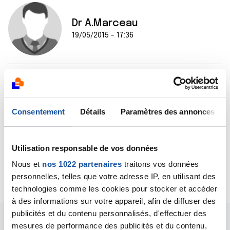
Dr A.Marceau
19/05/2015 - 17:36
Bonjour,
C'est une question a poser plutôt à votre oncologue
car il est le seul à connaître précisément la situation,
Consentement
Détails
Paramètres des annonces
notamment l'efficacité du traitement sur le cancer
dont vous souffrez.
Bien cordialement
Utilisation responsable de vos données
Dr A.Marceau
Nous et
nos 1022 partenaires
traitons vos données
Citer
personnelles, telles que votre adresse IP, en utilisant des
technologies comme les cookies pour stocker et accéder
à des informations sur votre appareil, afin de diffuser des
publicités et du contenu personnalisés, d'effectuer des
mesures de performance des publicités et du contenu,