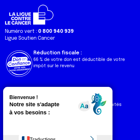
Numéro vert :
0 800 940 939
Ligue Soutien Cancer
Réduction fiscale :
66 % de votre don est déductible de votre
impôt sur le revenu
Liens utiles
Espaces
Nos actualités
Forum
Nos publications
Espace Ligue & comités
Contact
Espace chercheur
Devenir partenaire
Espace presse
Magazine Vivre
Intranet