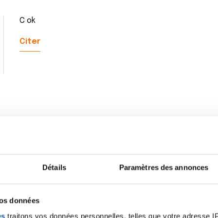
C ok
Citer
1
2
Détails
Paramètres des annonces
vos données
es
traitons vos données personnelles, telles que votre adresse IP,