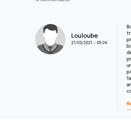
13 commentaires
Bo
t
Louloube
p
21/03/2021 - 05:04
bi
d
p
u
po
l'
a
c
R