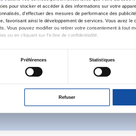
es pour stocker et accéder à des informations sur votre appareil
sonnalisés, d'effectuer des mesures de performance des publicité
e, favorisant ainsi le développement de services. Vous avez le ch
ités. Vous pouvez modifier ou retirer votre consentement à tout 
es ou en cliquant sur l'icône de confidentialité.
Ecrire un commentair
imerions également :
tions sur votre localisation géographique qui peuvent être précis
Préférences
Statistiques
eil en l'analysant activement pour en relever les caractéristique
ancer une nouvelle discussion vous aurez besoin de vous 
aitement de vos données personnelles et définir vos préférences
Se connecter
Créer un nouveau compte
er ou retirer votre consentement à tout moment à partir de la dé
Refuser
e personnaliser le contenu et les annonces, d'offrir des fonctio
rafic. Nous partageons également des informations sur l'utilisati
, de publicité et d'analyse, qui peuvent combiner celles-ci avec
ils ont collectées lors de votre utilisation de leurs services.