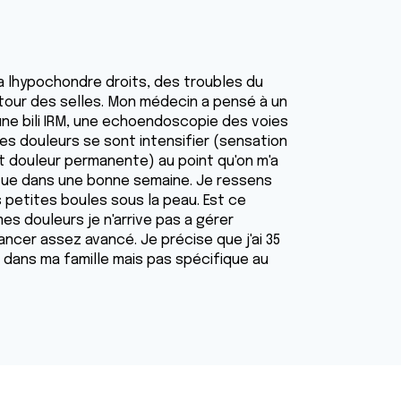
rs a lhypochondre droits, des troubles du
tour des selles. Mon médecin a pensé à un
 une bili IRM, une echoendoscopie des voies
les douleurs se sont intensifier (sensation
 douleur permanente) au point qu'on m'a
évue dans une bonne semaine. Je ressens
 petites boules sous la peau. Est ce
es douleurs je n'arrive pas a gérer
cancer assez avancé. Je précise que j'ai 35
r dans ma famille mais pas spécifique au