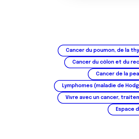
o
n
s
e
n
t
e
Cancer du poumon, de la thy
m
Cancer du côlon et du re
e
n
Cancer de la pe
t
Lymphomes (maladie de Hodg
Vivre avec un cancer, traite
Espace d