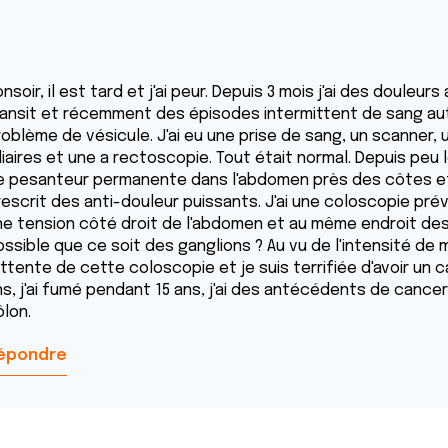
nsoir, il est tard et j'ai peur. Depuis 3 mois j'ai des douleu
ransit et récemment des épisodes intermittent de sang au
roblème de vésicule. J'ai eu une prise de sang, un scanner,
liaires et une a rectoscopie. Tout était normal. Depuis peu 
e pesanteur permanente dans l'abdomen près des côtes et
rescrit des anti-douleur puissants. J'ai une coloscopie pr
ne tension côté droit de l'abdomen et au même endroit des
ssible que ce soit des ganglions ? Au vu de l'intensité de m
attente de cette coloscopie et je suis terrifiée d'avoir un 
ns, j'ai fumé pendant 15 ans, j'ai des antécédents de cance
ôlon.
épondre