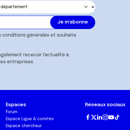
s
conditions générales
et souhaite
galement recevoir l'actualité à
des entreprises.
Espaces
Réseaux sociaux
Forum
Espace Ligue & comités
Fa
T
Lin
In
Yo
Tik
Espace chercheur