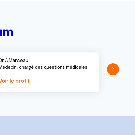
rum
Dr A.Marceau
Médecin, chargé des questions médicales
Voir le profil
Voir le pr