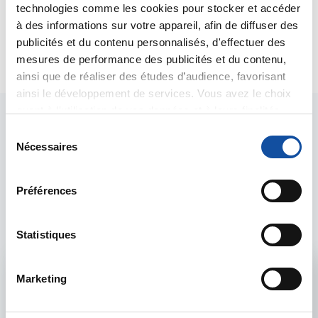
Bien cordialement
technologies comme les cookies pour stocker et accéder
Dr A.Marceau
à des informations sur votre appareil, afin de diffuser des
publicités et du contenu personnalisés, d'effectuer des
Citer
mesures de performance des publicités et du contenu,
ainsi que de réaliser des études d’audience, favorisant
ainsi le développement de services. Vous avez le choix
quant à l'utilisation de vos données et à leurs finalités.
Vous pouvez modifier ou retirer votre consentement à
S
tout moment en consultant la Déclaration relative aux
Nécessaires
é
cookies ou en cliquant sur l'icône de confidentialité.
l
e
Les intervenants du
Préférences
Si vous le permettez, nous aimerions également :
c
forum
Collecter des informations sur votre localisation
t
géographique qui peuvent être précises à plusieurs
i
Statistiques
mètres près
o
Identifier votre appareil en l'analysant activement
n
Admin forum
Marketing
pour en relever les caractéristiques spécifiques
d
(empreintes digitales).
u
Voir le profil