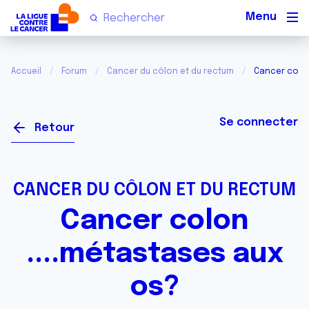
Men
Accueil
Forum
Cancer du côlon et du rectum
Cancer colon
Se connecter
Retour
CANCER DU CÔLON ET DU RECTUM
Cancer colon
....métastases aux
os?