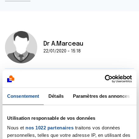
Dr A.Marceau
22/01/2020 - 15:18
Bonjour,
En effet, le cancer colorectal métastase rarement
aux os. Mais on ne peut néanmoins écarter une telle
Consentement
Détails
Paramètres des annonces
éventualité sans faire quelques examens dès lors qu'il
y a une symptomatologie potentiellement évocatrice.
Cette petite douleur à la hanche peut être due à
Utilisation responsable de vos données
l'arthrose mais il serait prudent de s'en assurer, ne
serait-ce qu'en réalisant au moins une radiographie du
Nous et
nos 1022 partenaires
traitons vos données
bassin.
personnelles, telles que votre adresse IP, en utilisant des