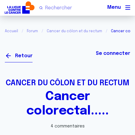
Men
Accueil
Forum
Cancer du côlon et du rectum
Cancer colore
Se connecter
Retour
CANCER DU CÔLON ET DU RECTUM
Cancer
colorectal.....
4 commentaires