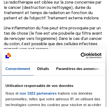
La radiothérapie est ciblée sur la zone concernée par
le cancer (destruction ou nettoyage), durée du
traitement et temps de radiation en fonction du
patient et de l'objectif. Traitement externe indolore.
Une inflammation du foie peut être provoquée par un
tas de chose (le foie est une poubelle qui filtre avant
de renvoyer vers l'organisme). Dans le cas d'un cancer
du colon, il est possible que des cellules infectées
migrent vers cet organe.
Pour les traitements, idem colon, Chirurgie et/ou
Chimiothérapie. D'autres méthodes existent,
Consentement
Détails
Paramètres des annonces
pratiquées par un grand spécialiste au CHU de Rennes.
Faites confiance au gastro, au chirurgien et à
l'oncologue qui proposeront la ou les meilleures
Utilisation responsable de vos données
solutions à votre père.
Nous et
nos 1022 partenaires
traitons vos données
personnelles, telles que votre adresse IP, en utilisant des
Cordialement
technologies comme les cookies pour stocker et accéder