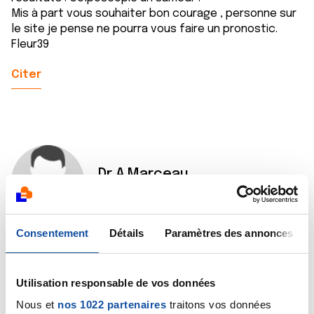
Mis à part vous souhaiter bon courage , personne sur
le site je pense ne pourra vous faire un pronostic.
Fleur39
Citer
Dr A.Marceau
03/01/2022 - 17:57
Consentement
Détails
Paramètres des annonces
Bonsoir,
Coloscopie (et non pas une colposcopie qui est un
Utilisation responsable de vos données
examen du col de l'utérus). Une coloscopie peut très
bien se programmer un samedi, en particulier dans une
Nous et
nos 1022 partenaires
traitons vos données