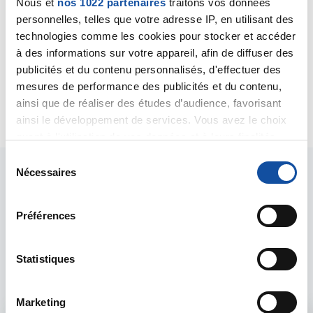
Nous et
nos 1022 partenaires
traitons vos données
votre médecin traitant. Mais je ne vois pas de relation
personnelles, telles que votre adresse IP, en utilisant des
entre ces derniers symptômes et un cancer
technologies comme les cookies pour stocker et accéder
colorectal.
à des informations sur votre appareil, afin de diffuser des
Bien cordialement
publicités et du contenu personnalisés, d'effectuer des
Dr A.Marceau
mesures de performance des publicités et du contenu,
ainsi que de réaliser des études d’audience, favorisant
Citer
ainsi le développement de services. Vous avez le choix
quant à l'utilisation de vos données et à leurs finalités.
Vous pouvez modifier ou retirer votre consentement à
S
tout moment en consultant la Déclaration relative aux
Nécessaires
é
cookies ou en cliquant sur l'icône de confidentialité.
l
e
Préférences
Si vous le permettez, nous aimerions également :
c
Les intervenants du
Collecter des informations sur votre localisation
t
géographique qui peuvent être précises à plusieurs
i
Statistiques
forum
mètres près
o
Identifier votre appareil en l'analysant activement
n
Marketing
pour en relever les caractéristiques spécifiques
d