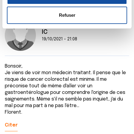
n
la
section « Détails »
. Vous pouvez modifier ou retirer
s
votre consentement à tout moment à partir de la
e
déclaration sur les cookies.
Refuser
n
t
Les cookies nous permettent de personnaliser le contenu
IC
e
et les annonces, d'offrir des fonctionnalités relatives aux
19/10/2021 - 21:08
m
médias sociaux et d'analyser notre trafic. Nous
e
partageons également des informations sur l'utilisation de
n
notre site avec nos partenaires de médias sociaux, de
t
publicité et d'analyse, qui peuvent combiner celles-ci
Bonsoir,
avec d'autres informations que vous leur avez fournies
Je viens de voir mon médecin traitant. Il pense que le
ou qu'ils ont collectées lors de votre utilisation de leurs
risque de cancer colorectal est minime. Il me
préconise tout de même d'aller voir un
services.
gastroentérologue pour comprendre l'origine de ces
saignements. Même s'il ne semble pas inquiet, j'ai du
mal pour ma part à ne pas l'être...
Florent.
Citer