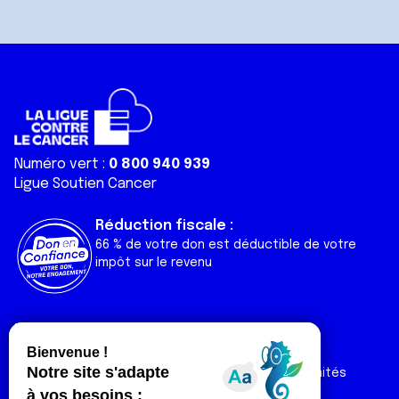
Numéro vert :
0 800 940 939
Ligue Soutien Cancer
Réduction fiscale :
66 % de votre don est déductible de votre
impôt sur le revenu
Liens utiles
Espaces
Nos actualités
Forum
Nos publications
Espace Ligue & comités
Contact
Espace chercheur