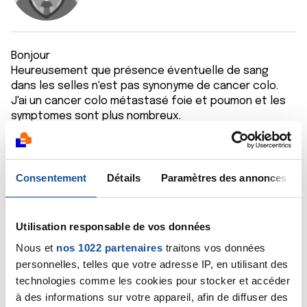
Bonjour
Heureusement que présence éventuelle de sang
dans les selles n'est pas synonyme de cancer colo.
J'ai un cancer colo métastasé foie et poumon et les
symptomes sont plus nombreux.
Vous avez peur et c'est bien naturel mais comme le
dit le Dr Marceau, bien peu probable à votre âge.
L'avantage d'avoir peur c'est que ça incite à
Consentement
Détails
Paramètres des annonces
investiguer .... donc un chose à faire c'est consulter
votre médecin traitant pour qu'il investigue et vous
rassure
Utilisation responsable de vos données
Stéphane
Nous et
nos 1022 partenaires
traitons vos données
personnelles, telles que votre adresse IP, en utilisant des
Citer
technologies comme les cookies pour stocker et accéder
à des informations sur votre appareil, afin de diffuser des