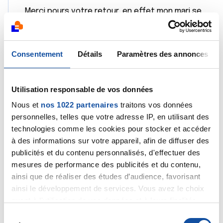
Merci pours votre retour, en effet mon mari se
montre combatif et dit ne pas avoir besoin d'aide
psychologique. Il se montre positif, et prend les
nouvelles et le traitement au jour le jour.
Consentement
Détails
Paramètres des annonces
Je ne peux que le soutenir moralement, en
essayant d'être là chaque fois qu'il en a besoin.
Utilisation responsable de vos données
Bonne journée à tous et bon corage.
Nous et
nos 1022 partenaires
traitons vos données
personnelles, telles que votre adresse IP, en utilisant des
Citer
technologies comme les cookies pour stocker et accéder
à des informations sur votre appareil, afin de diffuser des
publicités et du contenu personnalisés, d'effectuer des
mesures de performance des publicités et du contenu,
ainsi que de réaliser des études d’audience, favorisant
ainsi le développement de services. Vous avez le choix
Dr A.Marceau
quant à l'utilisation de vos données et à leurs finalités.
14/10/2023 - 08:51
Vous pouvez modifier ou retirer votre consentement à
S