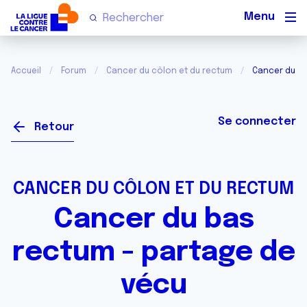
Men
Accueil
Forum
Cancer du côlon et du rectum
Cancer du ba
Se connecter
Retour
CANCER DU CÔLON ET DU RECTUM
Cancer du bas
rectum - partage de
vécu