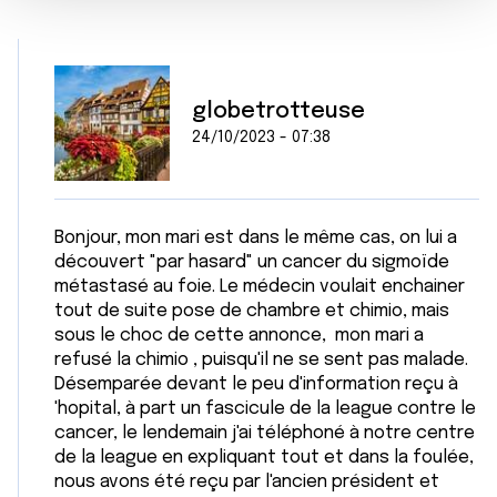
e
partageons également des informations sur l'utilisation de
n
notre site avec nos partenaires de médias sociaux, de
t
publicité et d'analyse, qui peuvent combiner celles-ci
avec d'autres informations que vous leur avez fournies
globetrotteuse
ou qu'ils ont collectées lors de votre utilisation de leurs
24/10/2023 - 07:38
services.
Bonjour, mon mari est dans le même cas, on lui a
découvert "par hasard" un cancer du sigmoïde
métastasé au foie. Le médecin voulait enchainer
tout de suite pose de chambre et chimio, mais
sous le choc de cette annonce, mon mari a
refusé la chimio , puisqu'il ne se sent pas malade.
Désemparée devant le peu d'information reçu à
'hopital, à part un fascicule de la league contre le
cancer, le lendemain j'ai téléphoné à notre centre
de la league en expliquant tout et dans la foulée,
nous avons été reçu par l'ancien président et