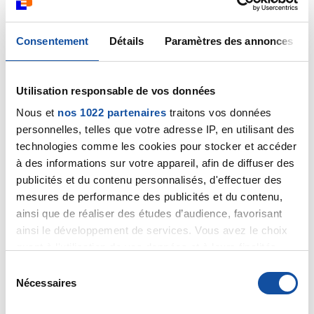
https://www.cleiss.fr/particuliers/venir/soins/index
.html
Consentement
Détails
Paramètres des annonces
Également, lorsque les soins nécessaires n’existent pas dans
le pays d’origine, certains peuvent éventuellement accepter
une prise en charge pour qu’ils soient assurés en France.
Utilisation responsable de vos données
Adressez-vous à la caisse d’assurance maladie ou assurance
Nous et
nos 1022 partenaires
traitons vos données
qui couvre votre mère.
personnelles, telles que votre adresse IP, en utilisant des
technologies comme les cookies pour stocker et accéder
Si vous n’êtes pas dans ces situations, je vous invite à vous
à des informations sur votre appareil, afin de diffuser des
rapprocher d’une association d’aide aux étrangers, comme le
publicités et du contenu personnalisés, d'effectuer des
COMEDE par exemple, qui pourra vous renseigner en
mesures de performance des publicités et du contenu,
fonction de sa situation.
ainsi que de réaliser des études d’audience, favorisant
ainsi le développement de services. Vous avez le choix
Bien cordialement
quant à l'utilisation de vos données et à leurs finalités.
Vous pouvez modifier ou retirer votre consentement à
S
tout moment en consultant la Déclaration relative aux
Nécessaires
é
La Ligue contre le cancer
cookies ou en cliquant sur l'icône de confidentialité.
l