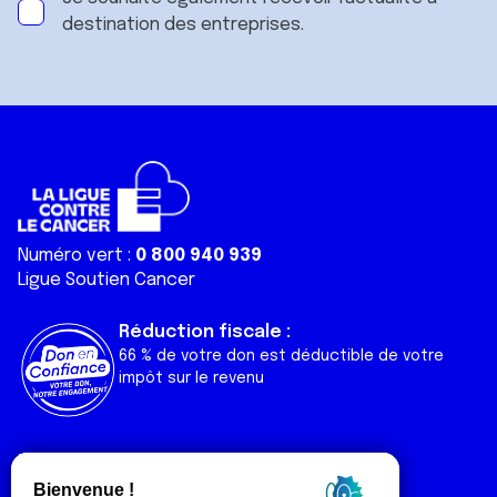
destination des entreprises.
Numéro vert :
0 800 940 939
Ligue Soutien Cancer
Réduction fiscale :
66 % de votre don est déductible de votre
impôt sur le revenu
Liens utiles
Espaces
Nos actualités
Forum