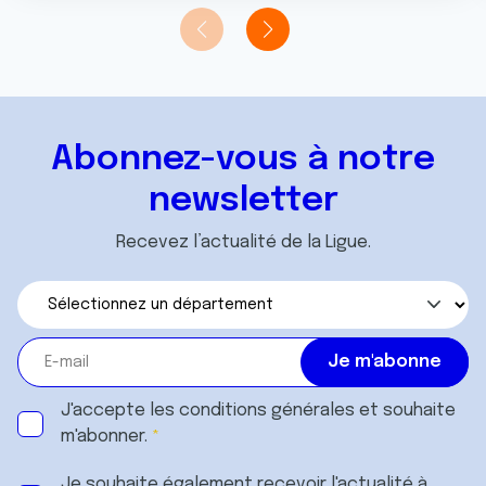
t
publicité et d'analyse, qui peuvent combiner celles-ci
avec d'autres informations que vous leur avez fournies
ou qu'ils ont collectées lors de votre utilisation de leurs
services.
Abonnez-vous à notre
newsletter
Recevez l’actualité de la Ligue.
J'accepte les
conditions générales
et souhaite
m'abonner.
Je souhaite également recevoir l'actualité à